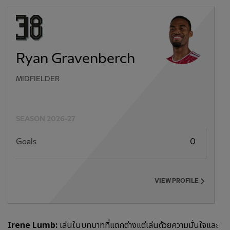
Ryan Gravenberch
MIDFIELDER
SEASON 2026-27
Goals
0
VIEW PROFILE
Irene Lumb:
เล่นในบทบาทที่แตกต่างแต่เล่นด้วยความมั่นใจและ