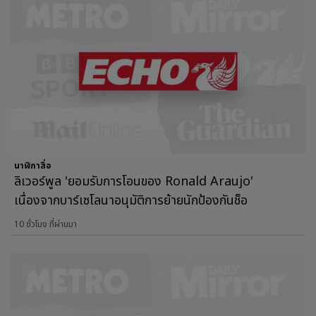
นาฬิกาสื่อ
ลิเวอร์พูล 'ยอมรับการโอนของ Ronald Araujo'
เนื่องจากบาร์เซโลนาอนุมัติการย้ายนักป้องกันช็อ
10 ชั่วโมง ที่ผ่านมา