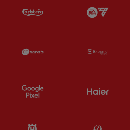
Partner:
Carlsberg
Partner:
E
Partner:
EC Markets
Partner:
E
Partner:
Google Pixel
Partner:
H
Partner:
Husqvarna
Partner:
Ja