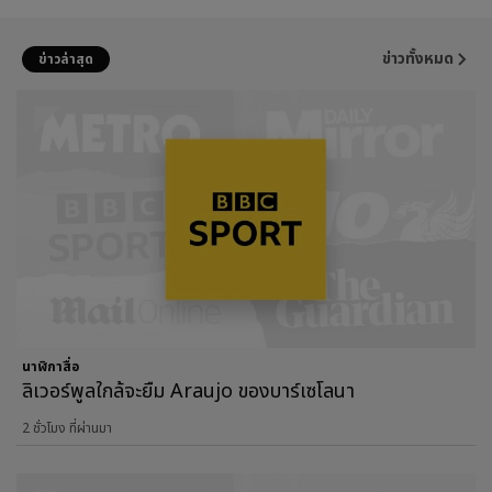
ข่าวทั้งหมด
ข่าวล่าสุด
นาฬิกาสื่อ
ลิเวอร์พูลใกล้จะยืม Araujo ของบาร์เซโลนา
2 ชั่วโมง ที่ผ่านมา