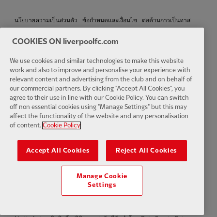
นโยบายความเป็นส่วนตัว
ข้อกำหนดและเงื่อนไข
ต่อต้านการเป็นทาส
COOKIES ON liverpoolfc.com
การตั้งค่าคุกกี้
คุ้กกี้
ช่วย
ติดต่อเรา
การเข้าถึง
We use cookies and similar technologies to make this website
work and also to improve and personalise your experience with
relevant content and advertising from the club and on behalf of
our commercial partners. By clicking "Accept All Cookies", you
Facebook
LinkedIn
TikTok
Instagram
Twitter
YouTube
One
agree to their use in line with our Cookie Policy. You can switch
off non essential cookies using "Manage Settings" but this may
affect the functionality of the website and any personalisation
of content.
Cookie Policy
Accept All Cookies
Reject All Cookies
Download the official LFC app
Manage Cookie
Settings
© ลิขสิทธิ์ 2024 The Liverpool Football Club and Athletic Grounds