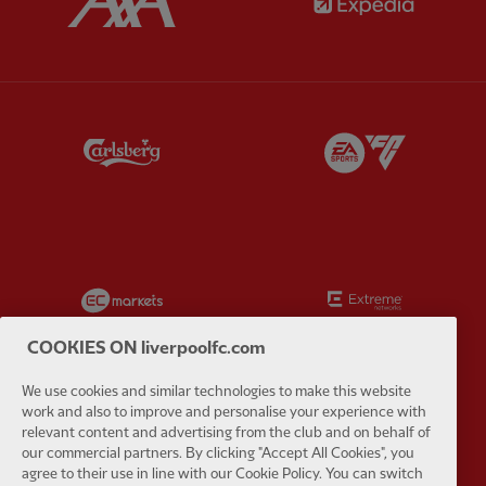
Partner:
Carlsberg
Partner:
E
Partner:
EC Markets
Partner:
E
COOKIES ON liverpoolfc.com
We use cookies and similar technologies to make this website
work and also to improve and personalise your experience with
Partner:
Google Pixel
Partner:
H
relevant content and advertising from the club and on behalf of
our commercial partners. By clicking "Accept All Cookies", you
agree to their use in line with our Cookie Policy. You can switch