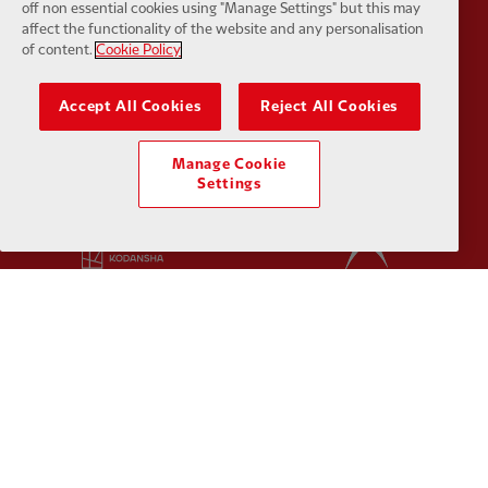
off non essential cookies using "Manage Settings" but this may
affect the functionality of the website and any personalisation
of content.
Cookie Policy
Partner:
Husqvarna
Partner:
Ja
Accept All Cookies
Reject All Cookies
Manage Cookie
Settings
Partner:
Kodansha
Partner:
L
Partner:
Orion
Partner:
P