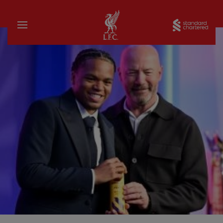
บ้าน
Sta