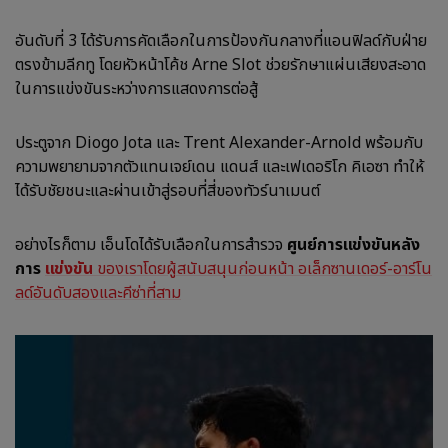
อันดับที่ 3 ได้รับการคัดเลือกในการป้องกันกลางที่แอนฟิลด์กับฝ่าย
ตรงข้ามลีกทู โดยหัวหน้าโค้ช Arne Slot ช่วยรักษาแผ่นเสียงสะอาด
ในการแข่งขันระหว่างการแสดงการต่อสู้
ประตูจาก Diogo Jota และ Trent Alexander-Arnold พร้อมกับ
ความพยายามจากตัวแทนเจย์เดน แดนส์ และเฟเดอริโก คิเอซา ทำให้
ได้รับชัยชนะและผ่านเข้าสู่รอบที่สี่ของทัวร์นาเมนต์
อย่างไรก็ตาม เอ็นโดได้รับเลือกในการสำรวจ
ศูนย์การแข่งขันหลัง
การ
แข่งขัน
ของเราโดยผู้สนับสนุนก่อนหน้า อเล็กซานเดอร์-อาร์โน
ลด์อันดับสองและคีซ่าที่สาม