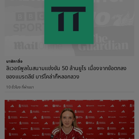
นาฬิกาสื่อ
ลิเวอร์พูลในสนามแข่งขัน 50 ล้านยูโร เนื่องจากข้อตกลง
ของแบรดลีย์ บาร์โคล่าก็หลอกลวง
10 ชั่วโมง ที่ผ่านมา