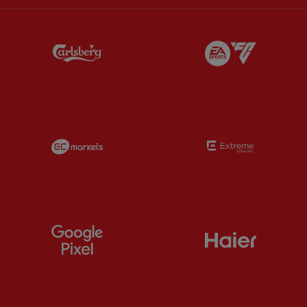
Partner:
Carlsberg
Partner:
E
Partner:
EC Markets
Partner:
E
Partner:
Google Pixel
Partner:
H