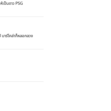
ให้เป็นดาว PSG
์ บาร์โคล่าก็หลอกลวง