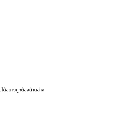
บได้อย่างถูกต้องด้านล่าง