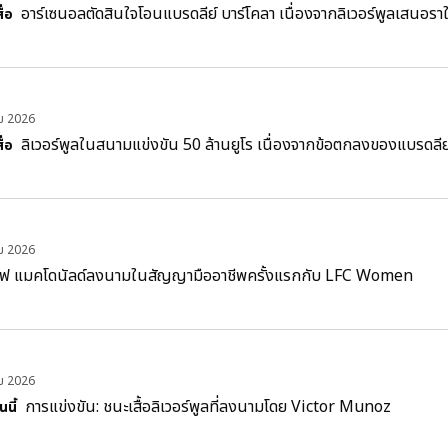
อาร์เซนอลตัดสินใจโอนแบรดลีย์ บาร์โคลา เนื่องจากลิเวอร์พูลเสนอรา
ื่อ
คม 2026
ลิเวอร์พูลในสนามแข่งขัน 50 ล้านยูโร เนื่องจากข้อตกลงของแบรดลีย
ื่อ
คม 2026
ฟ แมคโดนัลด์ลงนามในสัญญามืออาชีพครั้งแรกกับ LFC Women
คม 2026
การแข่งขัน: ชนะเสื้อลิเวอร์พูลที่ลงนามโดย Victor Munoz
นี้