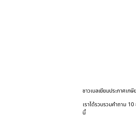
ชาวเบลเยียมประกาศเกษียณ
เราได้รวบรวมคำถาม 10 ข้
นี้