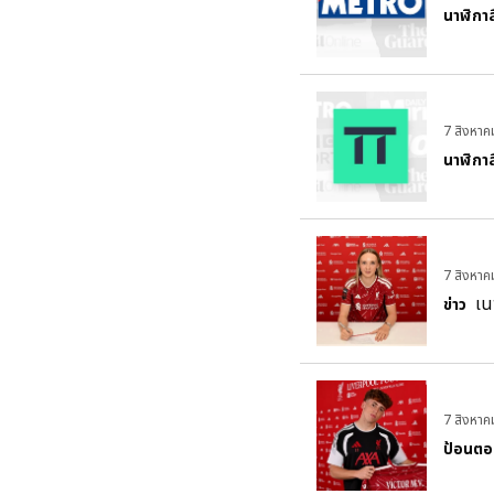
นาฬิกาส
7 สิงหา
นาฬิกาส
7 สิงหา
เน
ข่าว
7 สิงหา
ป้อนตอน