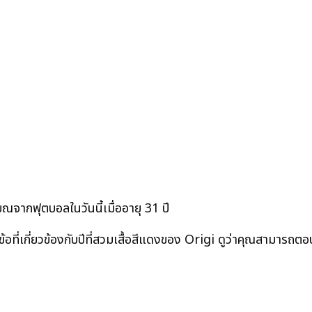
จากฟุตบอลในวันนี้เมื่ออายุ 31 ปี
อที่เกี่ยวข้องกับปีที่สวมเสื้อสีแดงของ Origi ดูว่าคุณสามารถตอ