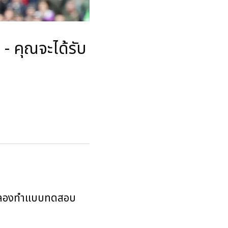
- คุณจะได้รับ
ขา ลองทำแบบทดสอบ