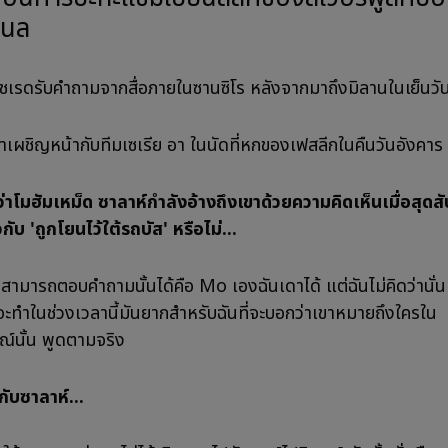
แนล
ค้ชเรดรับคำถามจากสื่อภายในซานซิโร หลังจากมาถึงมิลานในเย็นวัน
าเผชิญหน้ากับทีมเซเรีย อา ในนัดที่หกของเฟสลีกในคืนวันอังคาร
ว่าโมฮัมเหม็ด ซาลาห์กำลังอ้างถึงเขาด้วยความคิดเห็นเมื่อสุดสัป
วกับ 'ถูกโยนไว้ใต้รถบัส' หรือไม่...
่สามารถตอบคำถามนั้นได้คือ Mo เองฉันเดาได้ แต่ฉันไม่คิดว่านั่นเป็
่จะทำในช่วงเวลานี้มันยากสำหรับฉันที่จะบอกว่าเขาหมายถึงใครใน
์นั้น พูดตามจริง
กับซาลาห์...