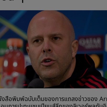
นังสือพิมพ์ฉบับเต็มของการแถลงข่าวของ A
่อนการปะทะแชมเปียนส์ลีกของลิเวอร์พูลกับอ