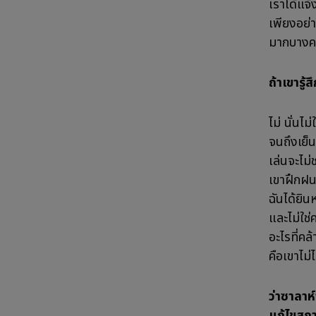
เราได้แจ้
เพียงอย่า
มากบางครั
ถ้าเขารู
ไม่ นั่นไม่
จนถึงเย็น
เล่นจะไม่
เขาฝึกฝนอ
ฉันได้ยิน
และไม่ใช่ค
อะไรที่คล้
คือเขาไม่ได
ว่าซาลาห์
แก้ไขสถา