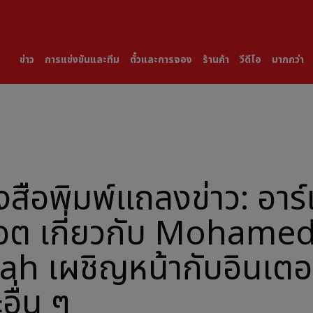
ข่าว
การแข่งขันและทีม
ตั๋วและการจอง
ร้านค้า
วีดีโอ
มากกว่า
งสือพิมพ์แถลงข่าว: อาร์เ
็อต เกี่ยวกับ Mohame
ah เผชิญหน้ากับอินเตอ
อื่น ๆ