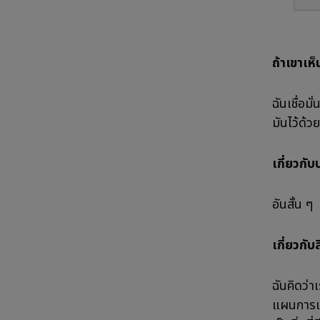
ถ้าเขาเห็
ฉันเชื่อม
มันไว้ด้วย
เกี่ยวกั
อันสั้น ๆ
เกี่ยวกับส
ฉันคิดว่า
แผนการแข่