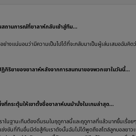
นสถานการณ์ที่ซาลาห์กลับเข้าสู่ทีม...
ั่นอย่างแน่นอนว่ามีความเป็นไปได้ที่จะกลับมาเป็นผู้เล่นเสมอฉันคิดว่
บปฏิกิริยาของซาลาห์หลังจากการสนทนาของพวกเขาในวันนี้...
ิ่งที่กระตุ้นให้เขาตั้งชื่อซาลาห์บนม้านั่งในเกมล่าสุด...
เราในฐานะทีมต้องดิ้นรนในฤดูกาลนี้และฤดูกาลที่แล้วมากขึ้นเรื่อยๆ
งขันที่ทีมอื่นมีต่อสู้กับเราดังนั้นฉันไม่ได้พูดถึงสไตล์ลูกบอลยาวเท่