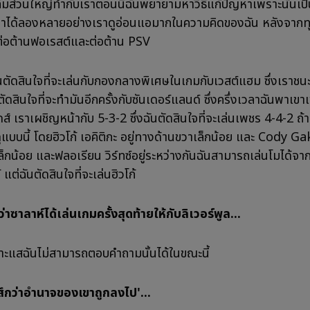
ที่ทีมส่วนใหญ่ทำกับเราตอนนี้ฉันพยายามหาวิธีแก้ปัญหาเพราะนั่นเ
ราได้ลองหลายอย่างเราดูอ่อนแอมากในความคิดของฉัน หลังจากทุกส
อต้านฟอเรสต์และต่อต้าน PSV
ันตัดสินใจที่จะเล่นกับกองกลางพิเศษในเกมกับเวสต์แฮม ซึ่งเราชน
งตัดสินใจที่จะทำมันอีกครั้งกับซันเดอร์แลนด์ ซึ่งครึ่งเวลาฉันพาเขา
ลีดส์ เราเผชิญหน้ากับ 5-3-2 ซึ่งฉันตัดสินใจที่จะเล่นเพชร 4-4-2 ถ้
แบบนี้ โดยฮิวโก้ เอคิติกะ อยู่ทางด้านขวาเล็กน้อย และ Cody Ga
ล็กน้อย และฟลอเรียน วิร์ทซ์อยู่ระหว่างกันฉันสามารถเล่นโมได้จ
 แต่ฉันตัดสินใจที่จะเล่นฮิวโก้
ว่าซาลาห์ได้เล่นเกมครั้งสุดท้ายให้กับลิเวอร์พูล...
เบาะแสฉันไม่สามารถตอบคำถามนั้นได้ในขณะนี้
ู้สึกว่าอำนาจของเขาถูกลงไป'...