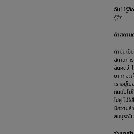
ฉันไม่รู้
รู้สึก
ถ้าสถานก
ถ้ามันเป็
สถานการณ
ฉันคิดว่า
ยากที่จะ
เราอยู่ใน
กันนั่นไม
ไปสู่ ไม่ใ
มีความสำค
สมบูรณ์แล
ว่าเขาเข