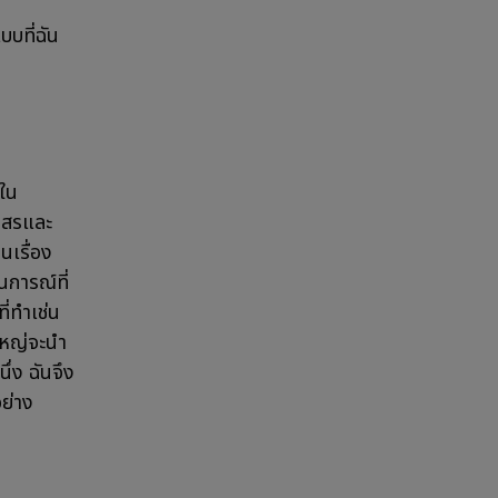
บบที่ฉัน
กใน
โมสรและ
นเรื่อง
นการณ์ที่
ี่ทำเช่น
นใหญ่จะนำ
นึ่ง ฉันจึง
อย่าง