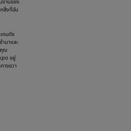
ป็นงานของ
ิ่งที่ฉัน
ะเกมดัง
เข้ามาและ
าคุณ
kpo อยู่
ากทางขวา