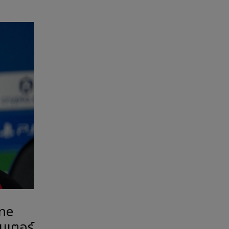
rne
ินเตอร์