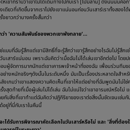
งให้เขาทราบว่าเขาไม่ได้เดินทางไปกับเรา [ไปมิลาน] ดังนั้นนั่นคือก
งเดียวที่เกิดขึ้นจากเราไปยังเขาแน่นอนก่อนวันเสาร์เราทั้งสองได้
้งยาวกว่าบางครั้งสั้นกว่า
้สึกว่า 'ความสัมพันธ์ของพวกเขาพังทลาย'...
ใช่แบบที่ฉันรู้สึกแต่เขามีสิทธิ์ที่จะรู้สึกว่าเขารู้สึกอย่างไรฉันไม่รู้สึกเ
วันเสาร์แน่นอน เพราะฉันคิดว่าเมื่อฉันไม่ได้เล่นเขาอีกต่อไป โดยปก
ชอบผู้จัดการมากนักแต่เขาเคารพเจ้าหน้าที่ของฉัน เพื่อนร่วมทีม
ย่างหนักจริงๆดังนั้นในระดับหนึ่ง มันเป็นเรื่องประหลาดใจสำหรับ
หลังเกมว่าเขาแสดงความคิดเห็นที่เขาให้แต่อย่างที่ฉันพูดมันไม่ใช่
รั้งสุดท้ายที่เมื่อผู้เล่นไม่ได้เล่น ฉันไม่แน่ใจว่าเขาอารมณ์หรือไม่ 
ายกับสิ่งที่เขาทำแต่ฉันคิดว่าปฏิกิริยาของเราต่อสิ่งนั้นชัดเจนเช่นกั
้อยู่ที่นี่กับเราในคืนนี้
จะได้รับการพิจารณาคัดเลือกในวันเสาร์หรือไม่ และ 'สิ่งที่ต้อง
นการณ์ในระยะยาว'...