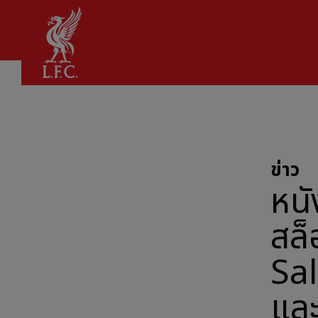
บ้าน
ข่าว
หนั
สล
Sal
และ