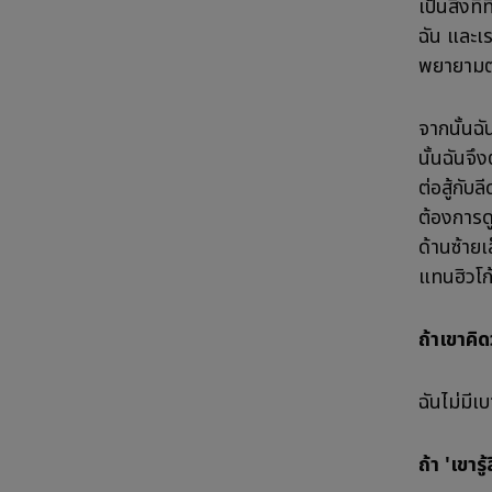
เป็นสิ่ง
ฉัน และเ
พยายามต่
จากนั้นฉ
นั้นฉันจึ
ต่อสู้กับ
ต้องการดู
ด้านซ้ายเ
แทนฮิวโก้
ถ้าเขาคิด
ฉันไม่มี
ถ้า 'เขาร