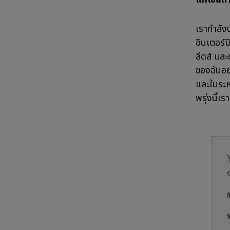
เรากำลังน
อินเตอร์ม
ลีดส์ และช
ของฉันอย่า
และในระหว
พรุ่งนี้เ