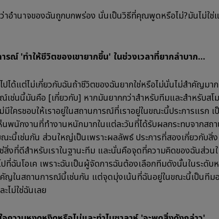
สึกว่าอำนาจของฉันถูกบกพร่อง นั่นเป็นวิธีที่คุณพูดหรือไม่?มันไม่ใช่แ
ารณ์ 'ทำให้ชีวิตของเขายากขึ้น' ในช่วงเวลาที่ยากลำบาก...
นไปได้แต่ไม่เกี่ยวกับฉันถ้าชีวิตของฉันยากใช่หรือไม่นั่นไม่สำคัญมา
์เช่นนี้มันคือ [เกี่ยวกับ] หากมันยากกว่าสำหรับทีมและสำหรับส
ไม่มีใครชอบให้เราอยู่ในสถานการณ์ที่เราอยู่ในขณะนี้ประการแรก เป็
เห็นพนักงานที่ทำงานหนักมากในแต่ละวันที่ได้รับผลกระทบจากสถา
ขณะนี้เช่นกัน ส่วนใหญ่เป็นเพราะผลลัพธ์ ประการที่สองเกี่ยวกับสิ่งท
่ใช่สิ่งที่ดีสำหรับเราในฐานะทีม และนั่นคือจุดที่ความคิดของฉันส่ว
ช่ไปที่ฉันโอเค เพราะฉันเป็นผู้จัดการฉันต้องเลือกทีมดังนั้นในระดับห
ัญในสถานการณ์นี้เช่นกัน แต่จุดมุ่งเน้นที่ฉันอยู่ในขณะนี้เป็นทีม
ะไม่ใช่ฉันเลย
้าใจความหงุดหงิดหรือไม่และทำไมซาลาห์ 'จะพูดสิ่งดังกล่าว'...