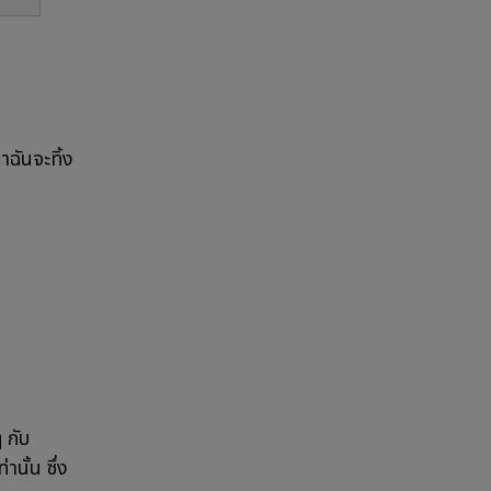
าฉันจะทิ้ง
 กับ
านั้น ซึ่ง