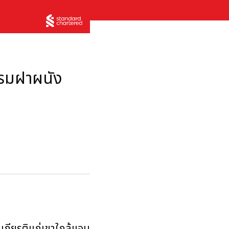
รรมฝาผนัง
็นเกียรติแก่เขาใกล้แอน