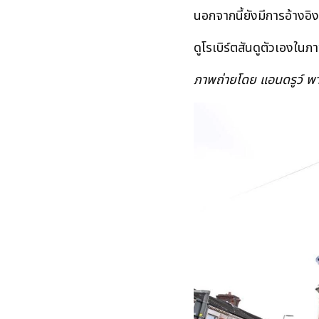
นอกจากนี้ยังมีการอ้างอิง
ดูโรเบิร์ตสันดูตัวเองในภ
ภาพถ่ายโดย แอนดรูว์ พา