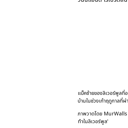
แบ็คซ้ายของลิเวอร์พูลที
บ้านในช่วงเก้าฤดูกาลที่ผ
ภาพวาดโดย MurWalls ม
ทำในลิเวอร์พูล'