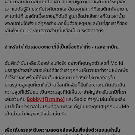
ผ่านมาฉันคิดว่าฉันเป็นไปแล้ว ฉันจะไม่พูดว่าเป็นแฟนคนใหญ่ของ
เขา แต่ฉันรู้สึกประทับใจกับเขาและฉันบอกสคาท์ที่เซลติกให้พยายาม
พาเขาไปที่ เซลติกเมื่อเขาอยู่ที่ดันดี ยูไนเต็ดน่าเสียดายที่ในเวลานั้น
พวกเขาไม่ได้ฟัง แต่ทุกอย่างเกิดขึ้นด้วยเหตุผลและในที่สุดเราก็ต้อง
เล่นด้วยกัน และฉันคิดว่าส่วนที่เหลือเป็นประวัติศาสตร์
สำหรับโม่ ตัวเลขของเขาที่นี่เป็นเรื่องที่น่าทึ่ง - และจากปีก...
ฉันคิดว่ามันเหลือเชื่ออย่างแท้จริง อย่างที่คุณพูดตัวเลขที่ Mo ได้
บรรลุอย่างสม่ำเสมอเห็นได้ชัดว่าเราทุกคนเห็นว่าเขาทำงานหนักเพื่อ
ทำให้ตัวเองพร้อมใช้งานในแต่ละเกม แต่ยังทำให้ตัวเองอยู่ใน
มาตรฐานสูงสุดที่เขาถือไว้ แต่โลกที่เหลือก็ยึดถือเขาเช่นกันมันเป็น
ความสุขที่ได้รับชม เป็นความสุขที่ได้เห็นเขาสำคัญสำหรับเราปีที่เขา
เล่นร่วมกับ
Bobby [Firmino]
และ Sadio ถ้าคุณเล่นเบื้องหลัง
นั่นก็เป็นช่วงเวลาในเกมที่คุณเพียงแค่ดูมันและคุณสนุกกับมันMo
เป็นส่วนสำคัญของสิ่งนั้นเช่นกัน
เพื่อให้บรรลุระดับความสอดคล้องนั้นเพื่อส่งตัวเลขเหล่านั้น