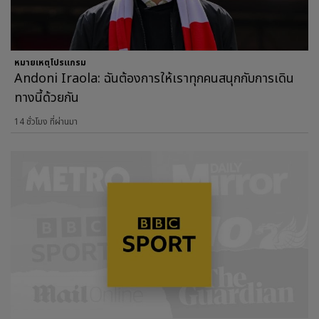
หมายเหตุโปรแกรม
Andoni Iraola: ฉันต้องการให้เราทุกคนสนุกกับการเดิน
ทางนี้ด้วยกัน
14 ชั่วโมง ที่ผ่านมา