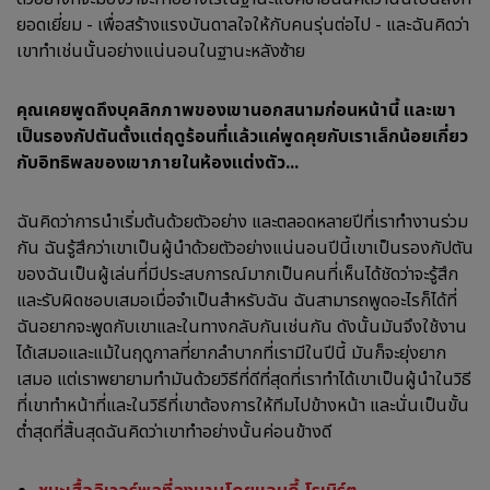
ยอดเยี่ยม - เพื่อสร้างแรงบันดาลใจให้กับคนรุ่นต่อไป - และฉันคิดว่า
เขาทำเช่นนั้นอย่างแน่นอนในฐานะหลังซ้าย
คุณเคยพูดถึงบุคลิกภาพของเขานอกสนามก่อนหน้านี้ และเขา
เป็นรองกัปตันตั้งแต่ฤดูร้อนที่แล้วแค่พูดคุยกับเราเล็กน้อยเกี่ยว
กับอิทธิพลของเขาภายในห้องแต่งตัว...
ฉันคิดว่าการนำเริ่มต้นด้วยตัวอย่าง และตลอดหลายปีที่เราทำงานร่วม
กัน ฉันรู้สึกว่าเขาเป็นผู้นำด้วยตัวอย่างแน่นอนปีนี้เขาเป็นรองกัปตัน
ของฉันเป็นผู้เล่นที่มีประสบการณ์มากเป็นคนที่เห็นได้ชัดว่าจะรู้สึก
และรับผิดชอบเสมอเมื่อจำเป็นสำหรับฉัน ฉันสามารถพูดอะไรก็ได้ที่
ฉันอยากจะพูดกับเขาและในทางกลับกันเช่นกัน ดังนั้นมันจึงใช้งาน
ได้เสมอและแม้ในฤดูกาลที่ยากลำบากที่เรามีในปีนี้ มันก็จะยุ่งยาก
เสมอ แต่เราพยายามทำมันด้วยวิธีที่ดีที่สุดที่เราทำได้เขาเป็นผู้นำในวิธี
ที่เขาทำหน้าที่และในวิธีที่เขาต้องการให้ทีมไปข้างหน้า และนั่นเป็นขั้น
ต่ำสุดที่สิ้นสุดฉันคิดว่าเขาทำอย่างนั้นค่อนข้างดี