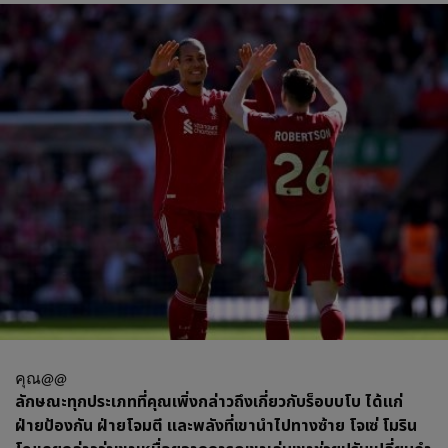
คุณ@@
ลักษณะทุกประเภทที่คุณเพิ่งกล่าวถึงเกี่ยวกับร็อบบโบ ได้แก่
ฝ่ายป้องกัน ฝ่ายโจมตี และพลังที่เขานำไปทางซ้าย โจเซ่ โมริน