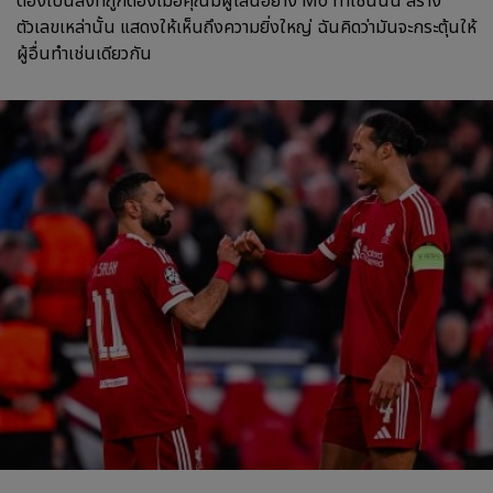
ต้องเป็นสิ่งที่ถูกต้องเมื่อคุณมีผู้เล่นอย่าง Mo ทำเช่นนั้น สร้าง
ตัวเลขเหล่านั้น แสดงให้เห็นถึงความยิ่งใหญ่ ฉันคิดว่ามันจะกระตุ้นให้
ผู้อื่นทำเช่นเดียวกัน