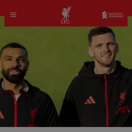
บ้าน
Sta