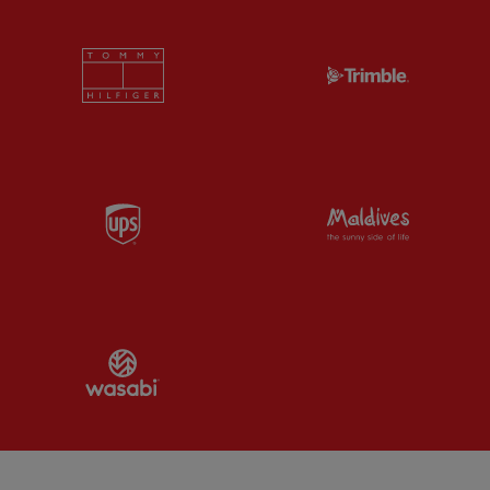
Partner:
Tommy Hilfiger
Partner:
T
Partner:
UPS
Partner:
Vi
Partner:
Wasabi