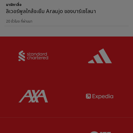
นาฬิกาสื่อ
ลิเวอร์พูลใกล้จะยืม Araujo ของบาร์เซโลนา
20 ชั่วโมง ที่ผ่านมา
Partner:
Standard Chartered
Partner:
Partner:
AXA
Partner:
Partner:
Carlsberg
Partner:
E