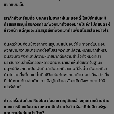
แชทแบบเต็ม
เรากำลังเตรียมที่จะบอกลาโมซาลาห์และแอนดี้ โรเบิร์ตสันจะมี
คำสรรเสริญที่สมควรค่าแก่พวกเขาทั้งสองมากในอีกไม่กี่สัปดาห์
ข้างหน้า แต่คุณจะเริ่มสรุปสิ่งที่พวกเขาทำเพื่อสโมสรได้อย่างไร
ฉันคิดว่ามันค่อนข้างยากที่จะสรุปมันแน่นอนว่าในทางที่ดีแน่นอน
พวกเขามีความหมายมากต่อสโมสร พวกเขามีความหมายมากสำหรับ
ฉันส่วนตัว พวกเขามีความหมายมากต่อความสำเร็จทั้งหมดที่เรา
ประสบความสำเร็จตลอดหลายปีที่ผ่านมาและเห็นได้ชัดว่าในฐานะ
มนุษย์ที่พวกเขาเป็น ฉันคิดว่ามันยากที่จะแทนที่สิ่งนั้น มันยากที่จะ
ก้าวไปจากสิ่งนั้น แต่นั่นคือชีวิตเช่นกันพวกเขามีความน่าทึ่งอย่างยิ่ง
ที่ได้ทำงานกับ เล่นด้วย การมีอยู่ใกล้ และฉันจะคิดถึงพวกเขา 100
เปอร์เซ็นต์
ถ้าเราเริ่มต้นด้วย Robbo ก่อน เขาอยู่เคียงข้างคุณทางด้านซ้าย
ของการป้องกันมานานหลายปีแล้วอะไรทำให้เขาดีกับลิเวอร์พูล
และเขาเล่นกับอะไรบ้าง?