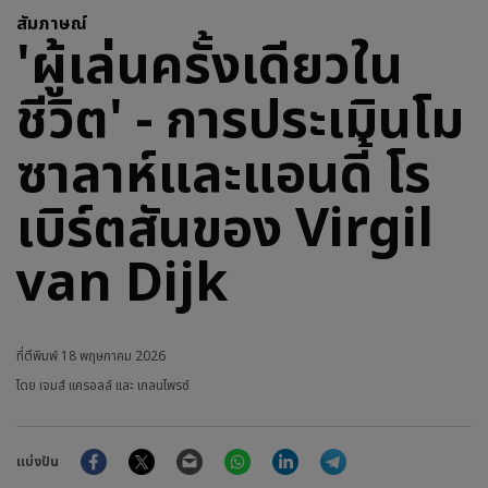
สัมภาษณ์
'ผู้เล่นครั้งเดียวใน
ชีวิต' - การประเมินโม
ซาลาห์และแอนดี้ โร
เบิร์ตสันของ Virgil
van Dijk
ที่ตีพิมพ์
18 พฤษภาคม 2026
โดย เจมส์ แครอลล์ และ เกลนไพรซ์
Facebook
Twitter
Email
WhatsApp
LinkedIn
Telegram
แบ่งปัน