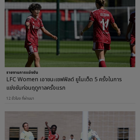
รายงานการแข่งขัน
LFC Women เอาชนะเชฟฟิลด์ ยูไนเต็ด 5 ครั้งในการ
แข่งขันก่อนฤดูกาลครั้งแรก
12 ชั่วโมง ที่ผ่านมา