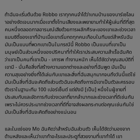
ถ้าฉันจะเริ่มต้นด้วย Robbo เราทุกคนจำได้ว่าเกมบ้านของบาร์เซโลน
าอย่างชัดเจนมากเมื่อเขาตั้งโทนเสียงและพยายามทำให้ผู้เล่นที่ดีที่สุด
คนหนึ่งตลอดกาลอารมณ์เสียด้วยการผลักศีรษะของเขาและช่วงเวลา
แมนซิตี้ของเขาที่บ้านเมื่อเขาเริ่มกดทุกคนเกือบในทีมแต่สำหรับฉัน
มันเป็นแบบที่พวกเขาเป็นในกรณีนี้ Robbo เป็นแบบที่เขาเป็น
มนุษย์เป็นส่วนหนึ่งของปริศนาที่ทำให้เราประสบความสำเร็จฉันคิด
ว่าเขาเป็นคนที่เขาเป็น - เคารพ ทำงานหนัก เห็นได้ชัดว่าคุณสมบัติที่
เขามี - นั่นคือสิ่งที่สร้างความแตกต่างและอย่างที่ฉันพูด มันเป็น
ความสุขอย่างยิ่งที่ได้เล่นกับเขาและสิ่งที่ฉันสนุกมากจนถึงวันนี้แต่ใช่
มันเป็นสิ่งที่ฉันจะคิดถึงส่วนตัวฉันจะคิดถึงการมีเขาเป็นตัวละครรอบ
ตัวเราในฐานะทีม 100 เปอร์เซ็นต์ แต่ยังมี [เป็น] หนึ่งในผู้ชายที่
ประสบกับและจัดการกับช่วงเวลาที่ยากลำบากและช่วงเวลาที่ดีเช่นกัน
เพราะไม่ควรประมาทช่วงเวลาที่ดีที่อาจส่งผลกระทบต่อคุณเช่นกันใช่
มันเป็นสิ่งที่ฉันจะคิดถึงอย่างแน่นอน
และในแง่ของ Mo ฉันคิดว่าสำหรับฉันส่วนตัว เห็นได้ชัดว่ามองจาก
ด้านหลังและเห็นว่าเขาทำอะไรและประตูที่สวยงามที่เขาทำได้ เขา