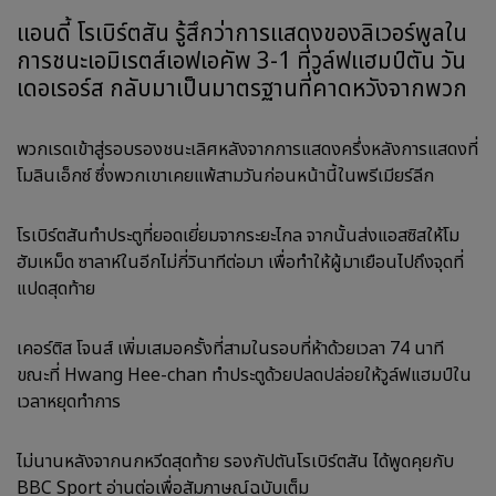
แอนดี้ โรเบิร์ตสัน รู้สึกว่าการแสดงของลิเวอร์พูลใน
การชนะเอมิเรตส์เอฟเอคัพ 3-1 ที่วูล์ฟแฮมป์ตัน วัน
เดอเรอร์ส กลับมาเป็นมาตรฐานที่คาดหวังจากพวก
พวกเรดเข้าสู่รอบรองชนะเลิศหลังจากการแสดงครึ่งหลังการแสดงที่
โมลินเอ็กซ์ ซึ่งพวกเขาเคยแพ้สามวันก่อนหน้านี้ในพรีเมียร์ลีก
โรเบิร์ตสันทำประตูที่ยอดเยี่ยมจากระยะไกล จากนั้นส่งแอสซิสให้โม
ฮัมเหม็ด ซาลาห์ในอีกไม่กี่วินาทีต่อมา เพื่อทำให้ผู้มาเยือนไปถึงจุดที่
แปดสุดท้าย
เคอร์ติส โจนส์ เพิ่มเสมอครั้งที่สามในรอบที่ห้าด้วยเวลา 74 นาที
ขณะที่ Hwang Hee-chan ทำประตูด้วยปลดปล่อยให้วูล์ฟแฮมป์ใน
เวลาหยุดทำการ
ไม่นานหลังจากนกหวีดสุดท้าย รองกัปตันโรเบิร์ตสัน ได้พูดคุยกับ
BBC Sport อ่านต่อเพื่อสัมภาษณ์ฉบับเต็ม