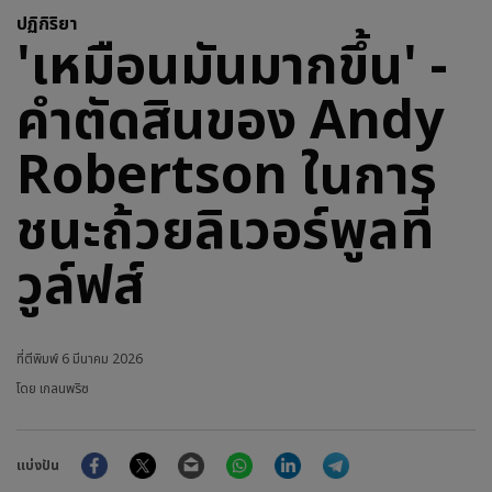
ปฏิกิริยา
'เหมือนมันมากขึ้น' -
คำตัดสินของ Andy
Robertson ในการ
ชนะถ้วยลิเวอร์พูลที่
วูล์ฟส์
ที่ตีพิมพ์
6 มีนาคม 2026
โดย เกลนพริซ
Facebook
Twitter
Email
WhatsApp
LinkedIn
Telegram
แบ่งปัน