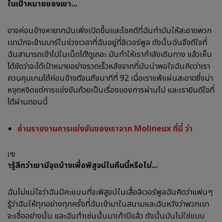
ในเป้าหมายของเขา...
อาจค่อนข้างหายากมันเพิ่งเปิดขึ้นและโชคดีที่ฉันทำมันให้สะอาดพวก
เขามักจะข้ามบาร์ในช่วงเวลาที่ฉันอยู่ที่ลิเวอร์พูล ดังนั้นฉันจึงดีใจที่
ฉันสามารถเข้าไปในเน็ตได้!ดูเถอะ มันทำให้เรากำลังเดินทาง แล้วเห็น
ได้ชัดว่าจะได้เป้าหมายอย่างรวดเร็วหลังจากที่มันน่าพอใจฉันคิดว่าเรา
ควบคุมเกมได้ค่อนข้างดีจนถึงนาทีที่ 92 เมื่อเราแพ้แผ่นสะอาดซึ่งน่า
หงุดหงิดแต่การแข่งขันถ้วยเป็นเรื่องของการผ่านไป และเรายินดีใจที่
ได้ผ่านตอนนี้
อ่านรายงานการแข่งขันของเราจาก Molineux ที่นี่ ว่า
เข
ารู้สึกว่าเขามีจุดบ้างเพื่อพิสูจน์ในคืนนี้หรือไม่...
ฉันไม่แน่ใจว่าฉันมีคะแนนที่จะพิสูจน์ในเสื้อลิเวอร์พูลฉันคิดว่าแฟนๆ
รู้ว่าฉันให้ทุกอย่างทุกครั้งที่ฉันเข้ามาในสนามและฉันหวังว่าพวกเขา
จะเชื่ออย่างนั้น และฉันทำเช่นนั้นมาเก้าปีแล้ว ดังนั้นมันไม่ใช่แบบ