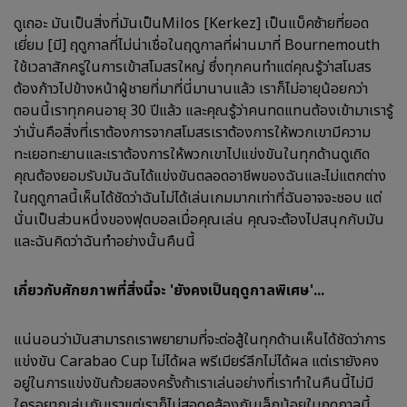
ดูเถอะ มันเป็นสิ่งที่มันเป็นMilos [Kerkez] เป็นแบ็คซ้ายที่ยอด
เยี่ยม [มี] ฤดูกาลที่ไม่น่าเชื่อในฤดูกาลที่ผ่านมาที่ Bournemouth
ใช้เวลาสักครู่ในการเข้าสโมสรใหญ่ ซึ่งทุกคนทำแต่คุณรู้ว่าสโมสร
ต้องก้าวไปข้างหน้าผู้ชายที่มาที่นี่มานานแล้ว เราก็ไม่อายุน้อยกว่า
ตอนนี้เราทุกคนอายุ 30 ปีแล้ว และคุณรู้ว่าคนทดแทนต้องเข้ามาเรารู้
ว่านั่นคือสิ่งที่เราต้องการจากสโมสรเราต้องการให้พวกเขามีความ
ทะเยอทะยานและเราต้องการให้พวกเขาไปแข่งขันในทุกด้านดูเถิด
คุณต้องยอมรับมันฉันได้แข่งขันตลอดอาชีพของฉันและไม่แตกต่าง
ในฤดูกาลนี้เห็นได้ชัดว่าฉันไม่ได้เล่นเกมมากเท่าที่ฉันอาจจะชอบ แต่
นั่นเป็นส่วนหนึ่งของฟุตบอลเมื่อคุณเล่น คุณจะต้องไปสนุกกับมัน
และฉันคิดว่าฉันทำอย่างนั้นคืนนี้
เกี่ยวกับศักยภาพที่สิ่งนี้จะ 'ยังคงเป็นฤดูกาลพิเศษ'...
แน่นอนว่ามันสามารถเราพยายามที่จะต่อสู้ในทุกด้านเห็นได้ชัดว่าการ
แข่งขัน Carabao Cup ไม่ได้ผล พรีเมียร์ลีกไม่ได้ผล แต่เรายังคง
อยู่ในการแข่งขันถ้วยสองครั้งถ้าเราเล่นอย่างที่เราทำในคืนนี้ไม่มี
ใครอยากเล่นกับเราแต่เราก็ไม่สอดคล้องกันเล็กน้อยในฤดูกาลนี้