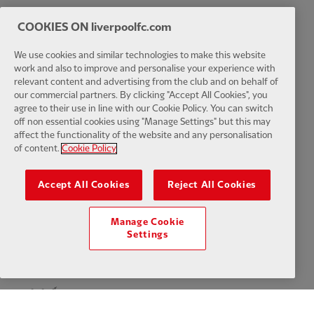
นโยบายความเป็นส่วนตัว
ข้อกำหนดและเงื่อนไข
ต่อต้านการเป็นทาส
COOKIES ON liverpoolfc.com
การตั้งค่าคุกกี้
คุ้กกี้
ช่วย
ติดต่อเรา
การเข้าถึง
We use cookies and similar technologies to make this website
work and also to improve and personalise your experience with
relevant content and advertising from the club and on behalf of
our commercial partners. By clicking "Accept All Cookies", you
agree to their use in line with our Cookie Policy. You can switch
off non essential cookies using "Manage Settings" but this may
Facebook
LinkedIn
TikTok
Instagram
Twitter
YouTube
One
affect the functionality of the website and any personalisation
of content.
Cookie Policy
Accept All Cookies
Reject All Cookies
Download the official LFC app
Manage Cookie
Settings
© ลิขสิทธิ์ 2024 The Liverpool Football Club and Athletic Grounds
Limited. สงวนลิขสิทธิ์. สถิติการแข่งขันที่จัดทำโดย Opta Sports Data