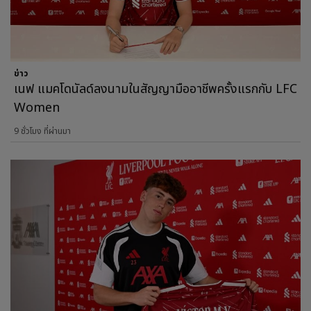
ข่าว
เนฟ แมคโดนัลด์ลงนามในสัญญามืออาชีพครั้งแรกกับ LFC
Women
9 ชั่วโมง ที่ผ่านมา