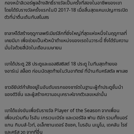
กองหน้าลิเวอร์พูลอ้างสิทธิ์รางวัลเป็นครั้งที่สองในอาชีพของเขา
โดยได้รับรางวัลครั้งแรกในปี 2017-18 เมื่อสิ้นสุดแคมเปญการเปิด
ตัวที่น่าตื่นเต้นกับสโมสร
ซาลาห์ได้สร้างฤดูกาลพรีเมียร์ลีกที่ยิ่งใหญ่ที่สุดแห่งหนึ่งในฤดูกาลที่
เคยมีมา เพื่อช่วยเป็นหัวหน้าตำแหน่งของเรดในวาระนี้ ซึ่งได้รับความ
มั่นใจด้วยสี่นัดในเดือนเมษายน
เขาได้ประตู 28 ประตูและแอสซิสซิสต์ 18 ประตู ในทีมสุดท้ายขอ
งอาร์เน่ สล็อต ก่อนนัดสุดท้ายในวันอาทิตย์ ที่บ้านกับคริสตัล พาเลซ
ชาวอียิปต์กำลังอยู่ในอันดับแรกของชาร์ตในฐานะผู้ทำประตูชั้นนำ
ของดิวิชั่น และผู้สร้างความอนุเคราะห์จากตัวเลขเหล่านั้น
เขาได้แข่งขันเพื่อรับรางวัล Player of the Season จากเพื่อน
เพื่อนร่วมทีม ไรอัน เกรเวนเบิร์ช และเวอร์จิล ฟาน ดิจ์ก รวมทั้งมอร์
แกน กิบบส์-ไวท์, อเล็กซานเดอร์ อิแซค, ไบรอัน มเบูโม, เดคลัน ไรซ์
และคริส วูด จากที่อื่น