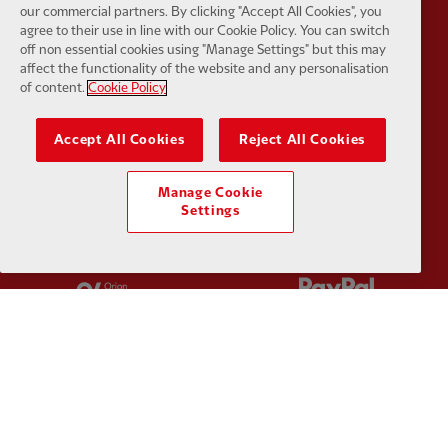
Partner:
Husqvarna
Partner:
Ja
our commercial partners. By clicking "Accept All Cookies", you
agree to their use in line with our Cookie Policy. You can switch
off non essential cookies using "Manage Settings" but this may
affect the functionality of the website and any personalisation
of content.
Cookie Policy
Partner:
Kodansha
Partner:
L
Accept All Cookies
Reject All Cookies
Manage Cookie
Settings
Partner:
Orion
Partner:
P
Partner:
SAS
Partner:
S