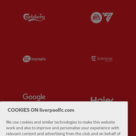
Partner:
Carlsberg
Partner:
E
Partner:
EC Markets
Partner:
E
Partner:
Google Pixel
Partner:
H
COOKIES ON liverpoolfc.com
We use cookies and similar technologies to make this website
work and also to improve and personalise your experience with
relevant content and advertising from the club and on behalf of