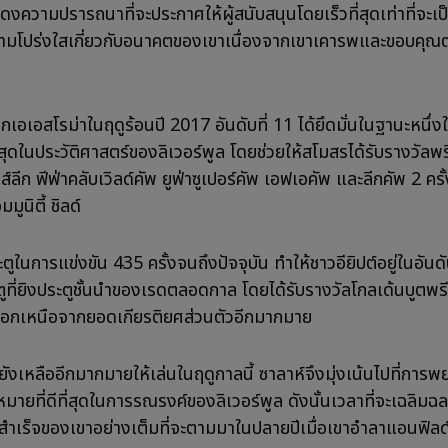
งความปรารถนาที่จะประกาศให้ผู้สนับสนุนโดยเร็วที่สุดเท่าที่จะเป
ความโปร่งใสเกี่ยวกับอนาคตของเขาเนื่องจากเขาเคารพและขอบคุณ
อเอสโรม่าในฤดูร้อนปี 2017 อันดับที่ 11 ได้ยึดมั่นในฐานะหนึ่งในผ
ี่สุดในประวัติศาสตร์ของลิเวอร์พูล โดยช่วยให้สโมสรได้รับรางวัลพรี
์ลีก ฟีฟ่าคลับเวิลด์คัพ ยูฟ่าซูเปอร์คัพ เอฟเอคัพ และลีกคัพ 2 ครั้
มูนิตี้ ชิลด์
ูในการแข่งขัน 435 ครั้งจนถึงปัจจุบัน ทำให้ชาวอียิปต์อยู่ในอัน
ูที่ยิงประตูชั้นนำของเรดตลอดกาล โดยได้รับรางวัลโกลเด้นบูตพรีเ
้งนอกเหนือจากยอดเกียรติยศส่วนตัวอีกมากมาย
ยังเหลืออีกมากมายให้เล่นในฤดูกาลนี้ ซาลาห์จึงมุ่งเน้นไปที่การพ
หมายที่ดีที่สุดในการรณรงค์ของลิเวอร์พูล ดังนั้นเวลาที่จะเฉลิ
ำเร็จของเขาอย่างเต็มที่จะตามมาในปลายปีเมื่อเขาอำลาแอนฟิลด