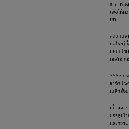
ซาลาห์แสด
เพื่อให้
เขา
ลงนามจากเ
ยิ่งใหญ่ท
แชมเปียนส
เอฟเอ คอม
2555 ประต
ชาร์ตประต
ในสี่ครั
เนื่องจาก
บรรลุเป้า
และความส