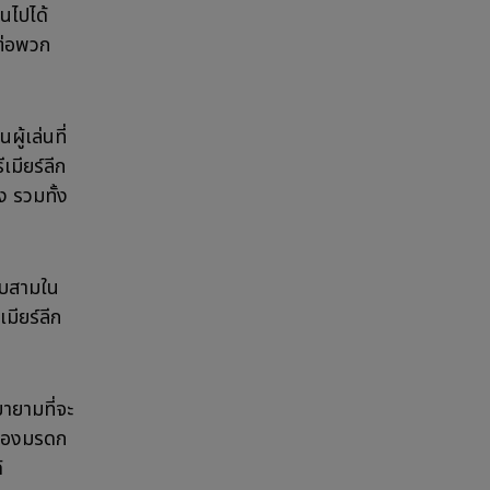
็นไปได้
ต่อพวก
ู้เล่นที่
เมียร์ลีก
ง รวมทั้ง
ดับสามใน
มียร์ลีก
ยายามที่จะ
มฉลองมรดก
์