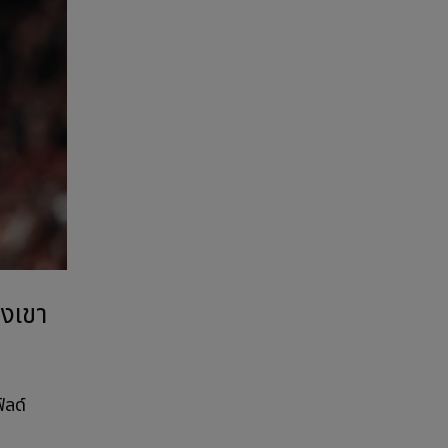
องเขา
ิลด์