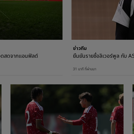
ข่าวทีม
ทอดสดจากแอนฟิลด์
ยืนยันรายชื่อลิเวอร์พูล กั
31 นาที ที่ผ่านมา