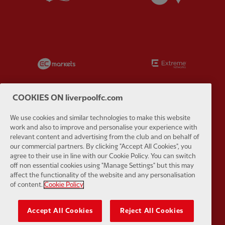
Partner:
EC Markets
Partner:
E
COOKIES ON liverpoolfc.com
We use cookies and similar technologies to make this website
Partner:
Google Pixel
Partner:
H
work and also to improve and personalise your experience with
relevant content and advertising from the club and on behalf of
our commercial partners. By clicking "Accept All Cookies", you
agree to their use in line with our Cookie Policy. You can switch
off non essential cookies using "Manage Settings" but this may
affect the functionality of the website and any personalisation
of content.
Cookie Policy
Partner:
Husqvarna
Partner:
Ja
Accept All Cookies
Reject All Cookies