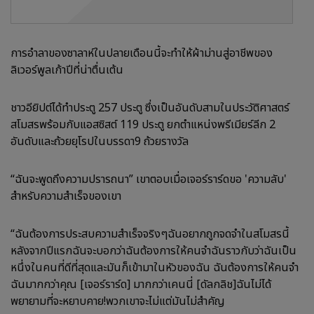
การอำลาของซาลาห์ในปลายเดือนนี้จะทำให้ผ้าม่านสู่อาชีพของ
ลิเวอร์พูลเก้าปีที่น่าตื่นเต้น
ชาวอียิปต์ได้ทำประตู 257 ประตู ซึ่งเป็นอันดับสามในประวัติศาสตร์
สโมสรพร้อมกับแอสซิสต์ 119 ประตู ยกตำแหน่งพรีเมียร์ลีก 2
อันดับและถ้วยยุโรปในบรรดา9 ถ้วยรางวัล
“ฉันจะพูดถึงความปรารถนา” เขาตอบเมื่อเจอร์ราร์ดขอ 'ความลับ'
สำหรับความสำเร็จของเขา
“ฉันต้องการประสบความสำเร็จจริงๆฉันอยากถูกจดจำในสโมสรนี้
หลังจากปีแรกฉันจะบอกว่าฉันต้องการให้คนจำฉันราวกับว่าฉันเป็น
หนึ่งในคนที่ดีที่สุดและมันก็เข้ามาในหัวของฉัน ฉันต้องการให้คนจำ
ฉันมากกว่าคุณ [เจอร์ราร์ด] มากกว่าเคนนี่ [ดัลกลิช]ฉันไม่ได้
พยายามที่จะหยาบคาย!พวกเขาจะไม่แต่มันไม่สำคัญ