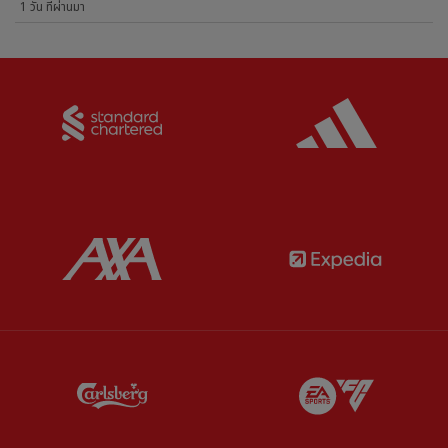
1 วัน ที่ผ่านมา
Partner:
Standard Chartered
Partner:
Partner:
AXA
Partner:
Partner:
Carlsberg
Partner:
E