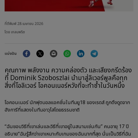
ที่ตีพิมพ์
28 เมษายน 2026
โดย เกลนพริซ
Facebook
Twitter
Email
WhatsApp
LinkedIn
Telegram
แบ่งปัน
คุณภาพ พลังงาน ความคล่องตัว และเสียงกรีดร้อง
ที่ Dominik Szoboszlai นำมาสู่ลิเวอร์พูลคือทุก
สิ่งที่โอลิเวอร์ โอคอนเนอร์หวังที่จะทำซ้ำในวันหนึ่ง
โอคอนเนอร์ นักฟุตบอลแอคชั่นในทีมยู18 ของเรดส์ ถูกดึงดูดจาก
ฮังการีที่แสดงในทีมอาวุโสโดยธรรมชาติ
“ฉันชอบวิธีที่เขาเล่นและวิธีที่เขาอยู่ในสนามเช่นกัน” คนอายุ 17 ปี
อธิบาย“ฉันรู้สึกว่าเขาเหมาะกับเกมของฉันมากที่สุด นั่นเป็นวิธีที่ฉัน