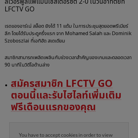
ลิเวอร์พูลแพ้แมนเชสเตอร์ซิตี้ 2-0 ในวันอาทิตย์ที่
LFCTV GO
เรดของอาร์เน่ สล็อต ยิงได้ 11 แต้ม ในการประชุมสุดยอดพรีเมียร์
ลีก โดยได้รับประตูครึ่งแรก จาก Mohamed Salah และ Dominik
Szoboszlai ที่เอทิฮัด สเตเดียม
สมาชิกสามารถเพลิดเพลินกับช่วงเวลาสำคัญของเกมและตลอดเวลา
90 นาทีในวิดีโอด้านล่าง
สมัครสมาชิก LFCTV GO
ตอนนี้และรับไฮไลท์เพิ่มเติม
ฟรีเดือนแรกของคุณ
You have to accept cookies in order to view