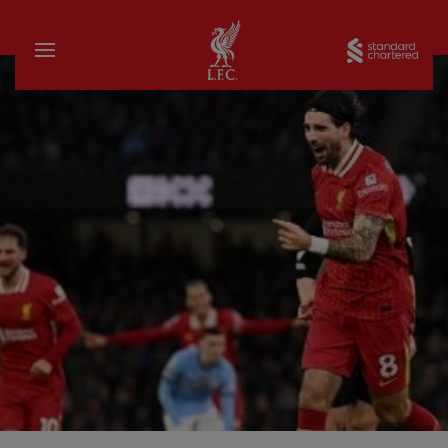
บ้าน
Sta