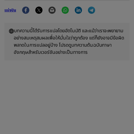
Facebook
Twitter
Email
WhatsApp
LinkedIn
Telegram
แบ่งปัน
บทความนี้ได้รับการแปลโดยอัตโนมัติ และแม้ว่าเราจะพยายาม
อย่างสมเหตุสมผลเพื่อให้มั่นใจว่าถูกต้อง แต่ก็ยังอาจมีข้อผิด
พลาดในการแปลอยู่บ้าง โปรดดูบทความต้นฉบับภาษา
อังกฤษสำหรับเวอร์ชันอย่างเป็นทางการ