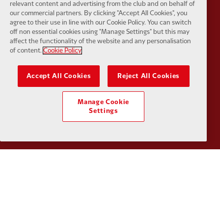
relevant content and advertising from the club and on behalf of
our commercial partners. By clicking "Accept All Cookies", you
agree to their use in line with our Cookie Policy. You can switch
Partner:
Husqvarna
Partner:
Ja
off non essential cookies using "Manage Settings" but this may
affect the functionality of the website and any personalisation
of content.
Cookie Policy
Accept All Cookies
Reject All Cookies
Partner:
Kodansha
Partner:
L
Manage Cookie
Settings
Partner:
Orion
Partner:
P