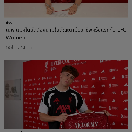
ข่าว
เนฟ แมคโดนัลด์ลงนามในสัญญามืออาชีพครั้งแรกกับ LFC
Women
10 ชั่วโมง ที่ผ่านมา