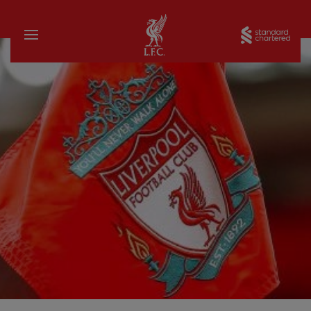
บ้าน
Sta