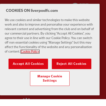
Partner:
Carlsberg
Partner:
E
COOKIES ON liverpoolfc.com
We use cookies and similar technologies to make this website
work and also to improve and personalise your experience with
relevant content and advertising from the club and on behalf of
our commercial partners. By clicking "Accept All Cookies", you
Partner:
EC Markets
Partner:
E
agree to their use in line with our Cookie Policy. You can switch
off non essential cookies using "Manage Settings" but this may
affect the functionality of the website and any personalisation
of content.
Cookie Policy
Accept All Cookies
Reject All Cookies
Partner:
Google Pixel
Partner:
H
Manage Cookie
Settings
Partner:
Husqvarna
Partner:
Ja