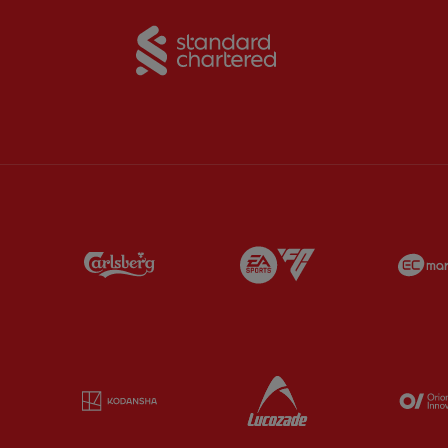
Partner:
Standard Chart
Partner:
Carlsberg
Partner:
EA Sports
Partner:
Kodansha
Partner:
Lucozade