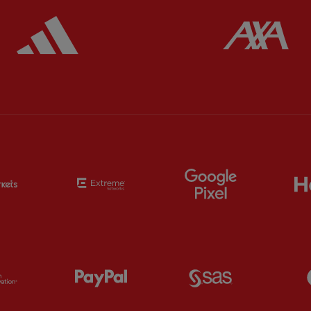
ered
Partner:
Adidas
Pa
Partner:
EC Markets
Partner:
Extreme
Partner:
Google
Partner:
Orion
Partner:
Paypal
Partner:
SAS