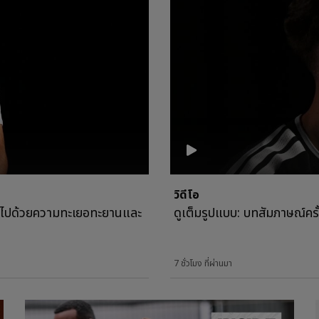
วิดีโอ
ต็มไปด้วยความทะเยอทะยานและ
ดูเต็มรูปแบบ: บทสัมภาษณ์คร
7 ชั่วโมง ที่ผ่านมา