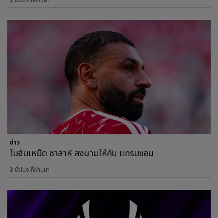
ข่าว
โมฮัมเหม็ด ซาลาห์ ลงนามให้กับ แทรบซอน
3 ชั่วโมง ที่ผ่านมา