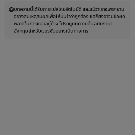
บทความนี้ได้รับการแปลโดยอัตโนมัติ และแม้ว่าเราจะพยายาม
อย่างสมเหตุสมผลเพื่อให้มั่นใจว่าถูกต้อง แต่ก็ยังอาจมีข้อผิด
พลาดในการแปลอยู่บ้าง โปรดดูบทความต้นฉบับภาษา
อังกฤษสำหรับเวอร์ชันอย่างเป็นทางการ