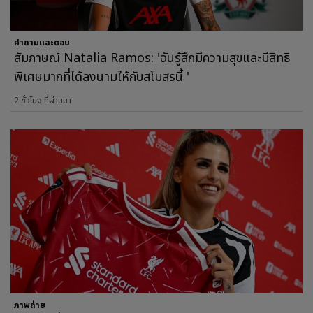
คำถามและตอบ
สัมภาษณ์ Natalia Ramos: 'ฉันรู้สึกมีความสุขและมีสิทธิ
พิเศษมากที่ได้ลงนามให้กับสโมสรนี้ '
2 ชั่วโมง ที่ผ่านมา
ภาพถ่าย