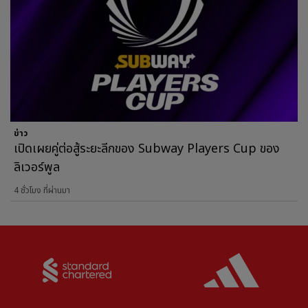
ข่าว
เปิดเผยคู่ต่อสู้ระยะลีกของ Subway Players Cup ของ
ลิเวอร์พูล
4 ชั่วโมง ที่ผ่านมา
Partner:
Standard Chartered
Partner: