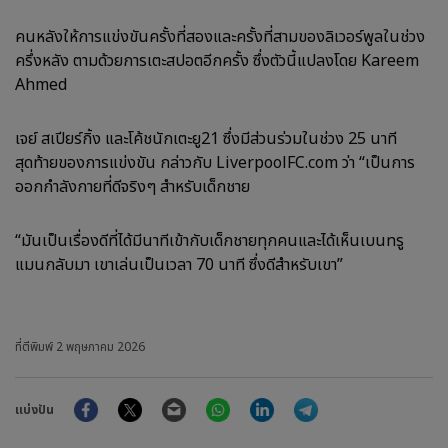
คนหลังให้การแข่งขันครั้งที่สองและครั้งที่สามของลิเวอร์พูลในช่วง
ครึ่งหลัง ตามด้วยการเตะสปอตอีกครั้ง ซึ่งตัวนี้แปลงโดย Kareem
Ahmed
เจย์ สเปียร์กิ้ง และโค้ชนักเตะยู21 ซึ่งมีส่วนร่วมในช่วง 25 นาที
สุดท้ายของการแข่งขัน กล่าวกับ LiverpoolFC.com ว่า “เป็นการ
ออกกำลังกายที่ดีจริงๆ สำหรับเด็กชาย
“มันเป็นเรื่องดีที่ได้มีนาทีเข้ากับเด็กชายทุกคนและได้เห็นเบนทรู
แมนกลับมา เขาเล่นเป็นเวลา 70 นาที ซึ่งดีสำหรับเขา”
ที่ตีพิมพ์
2 พฤษภาคม 2026
Facebook
Twitter
Email
WhatsApp
LinkedIn
Telegram
แบ่งปัน