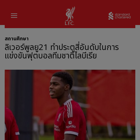
บ้าน
Sta
สถานศึกษา
ลิเวอร์พูลยู21 ทำประตูสี่อันดับในการ
แข่งขันฟุตบอลทีมชาติไลบีเรีย