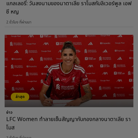
แกลเลอรี่: วันลงนามของนาตาเลีย ราโมสกับลิเวอร์พูล เอฟ
ซี หญ
2 ชั่วโมง ที่ผ่านมา
ล่าสุด
ข่าว
LFC Women ทำลายเซ็นสัญญากับกองกลางนาตาเลีย รา
โมส
2 ชั่วโมง ที่ผ่านมา