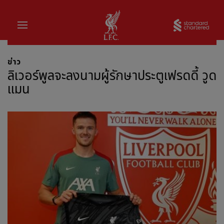
บ้าน
Sta
ข่าว
ลิเวอร์พูลจะลงนามผู้รักษาประตูเฟรดดี้ วูด
แมน