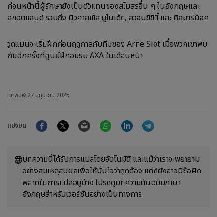
ก่อนหน้านี้ผู้รักษายังเป็นตัวแทนของสโมสรอื่น ๆ ในอังกฤษและ
สกอตแลนด์ รวมถึง นิวคาสเซิ่ล ยูไนเต็ด, สวอนซีซิตี้ และ คิลมาร์น็อค
วูดแมนจะเริ่มฝึกก่อนฤดูกาลกับทีมของ Arne Slot เมื่อพวกเขาพบ
กันอีกครั้งที่ศูนย์ฝึกอบรม AXA ในเดือนหน้า
ที่ตีพิมพ์
27 มิถุนายน 2025
Facebook
Twitter
Email
WhatsApp
LinkedIn
Telegram
แบ่งปัน
บทความนี้ได้รับการแปลโดยอัตโนมัติ และแม้ว่าเราจะพยายาม
อย่างสมเหตุสมผลเพื่อให้มั่นใจว่าถูกต้อง แต่ก็ยังอาจมีข้อผิด
พลาดในการแปลอยู่บ้าง โปรดดูบทความต้นฉบับภาษา
อังกฤษสำหรับเวอร์ชันอย่างเป็นทางการ