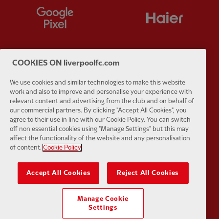
Partner:
Google Pixel
Partner:
H
COOKIES ON liverpoolfc.com
Partner:
Husqvarna
Partner:
Ja
We use cookies and similar technologies to make this website
work and also to improve and personalise your experience with
relevant content and advertising from the club and on behalf of
our commercial partners. By clicking "Accept All Cookies", you
agree to their use in line with our Cookie Policy. You can switch
off non essential cookies using "Manage Settings" but this may
affect the functionality of the website and any personalisation
Partner:
Kodansha
Partner:
L
of content.
Cookie Policy
Accept All Cookies
Reject All Cookies
Manage Cookie
Settings
Partner:
Orion
Partner:
P