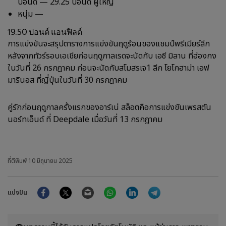
ปอนด์ — 29.25 ปอนด์ ผู้ใหญ่
หนุ่ม —
19.50 ปอนด์ แอนฟิลด์
การแข่งขันจะสรุปตารางการแข่งขันฤดูร้อนของแชมป์พรีเมียร์ลีก
หลังจากทัวร์รอบเอเชียก่อนฤดูกาลเรดจะนัดกับ เอซี มิลาน ที่ฮ่องกง
ในวันที่ 26 กรกฎาคม ก่อนจะนัดกับสโมสรเจ1 ลีก โยโกฮาม่า เอฟ
มารินอส ที่ญี่ปุ่นในวันที่ 30 กรกฎาคม
คู่รักก่อนฤดูกาลครั้งแรกของอาร์เน่ สล็อตคือการแข่งขันเพรสตัน
นอร์ทเอ็นด์ ที่ Deepdale เมื่อวันที่ 13 กรกฎาคม
ที่ตีพิมพ์
10 มิถุนายน 2025
Facebook
Twitter
Email
WhatsApp
LinkedIn
Telegram
แบ่งปัน