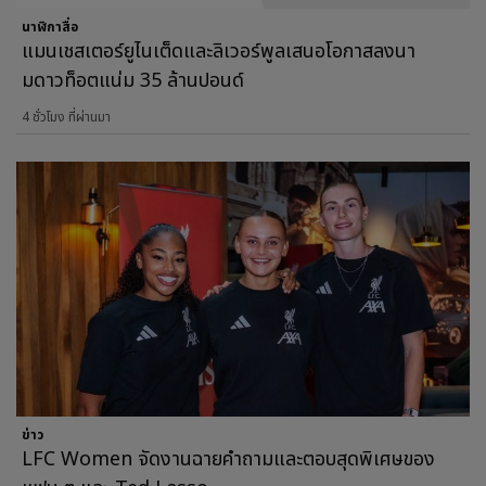
นาฬิกาสื่อ
แมนเชสเตอร์ยูไนเต็ดและลิเวอร์พูลเสนอโอกาสลงนา
มดาวท็อตแน่ม 35 ล้านปอนด์
4 ชั่วโมง ที่ผ่านมา
ข่าว
LFC Women จัดงานฉายคำถามและตอบสุดพิเศษของ