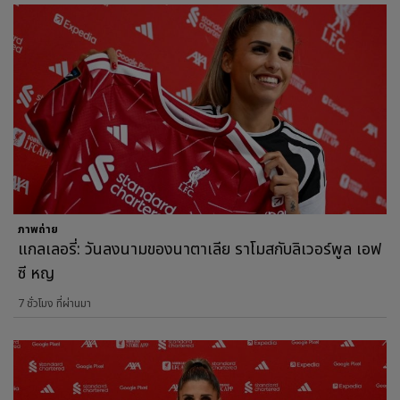
ภาพถ่าย
แกลเลอรี่: วันลงนามของนาตาเลีย ราโมสกับลิเวอร์พูล เอฟ
ซี หญ
7 ชั่วโมง ที่ผ่านมา