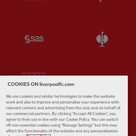
Partner:
SAS
Partner:
S
Partner:
Tommy Hilfiger
Partner:
T
COOKIES ON liverpoolfc.com
We use cookies and similar technologies to make this website
work and also to improve and personalise your experience with
relevant content and advertising from the club and on behalf of
our commercial partners. By clicking "Accept All Cookies", you
Partner:
UPS
Partner:
Vi
agree to their use in line with our Cookie Policy. You can switch
off non essential cookies using "Manage Settings" but this may
affect the functionality of the website and any personalisation