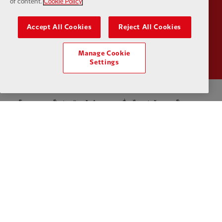
of content.
Cookie Policy
Accept All Cookies
Reject All Cookies
Partner:
Wasabi
Manage Cookie
Settings
นโยบายความเป็นส่วนตัว
ข้อกำหนดและเงื่อนไข
ต่อต้านการเป็นทาส
การตั้งค่าคุกกี้
คุ้กกี้
ช่วย
ติดต่อเรา
การเข้าถึง
Facebook
LinkedIn
TikTok
Instagram
Twitter
YouTube
One