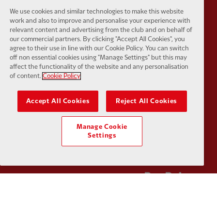
We use cookies and similar technologies to make this website
work and also to improve and personalise your experience with
relevant content and advertising from the club and on behalf of
Partner:
Husqvarna
Partner:
Ja
our commercial partners. By clicking "Accept All Cookies", you
agree to their use in line with our Cookie Policy. You can switch
off non essential cookies using "Manage Settings" but this may
affect the functionality of the website and any personalisation
of content.
Cookie Policy
Accept All Cookies
Reject All Cookies
Partner:
Kodansha
Partner:
L
Manage Cookie
Settings
Partner:
Orion
Partner:
P