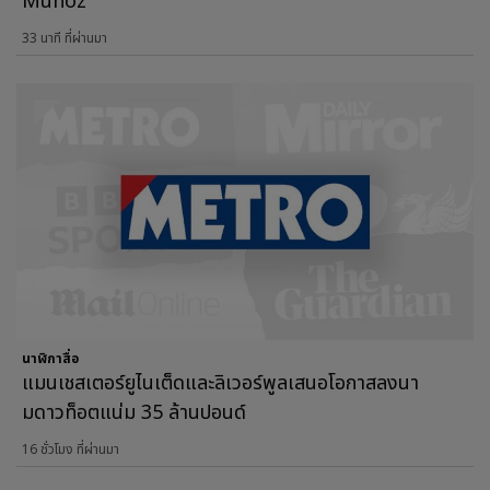
Munoz
33 นาที ที่ผ่านมา
นาฬิกาสื่อ
แมนเชสเตอร์ยูไนเต็ดและลิเวอร์พูลเสนอโอกาสลงนา
มดาวท็อตแน่ม 35 ล้านปอนด์
16 ชั่วโมง ที่ผ่านมา