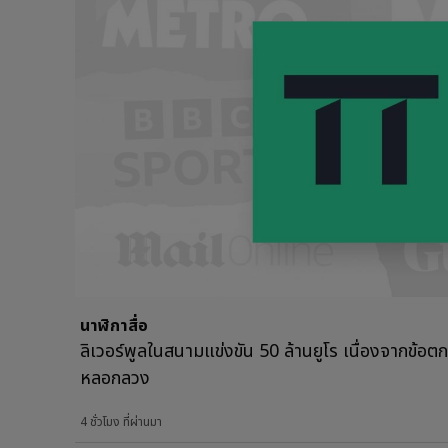
นาฬิกาสื่อ
ลิเวอร์พูลในสนามแข่งขัน 50 ล้านยูโร เนื่องจากข้อต
หลอกลวง
4 ชั่วโมง ที่ผ่านมา