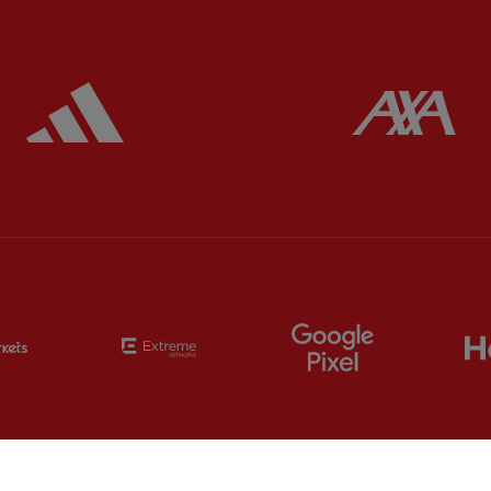
ered
Partner:
Adidas
Pa
Partner:
EC Markets
Partner:
Extreme
Partner:
Google
Partner:
Orion
Partner:
Paypal
Partner:
SAS