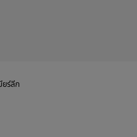
ียร์ลีก