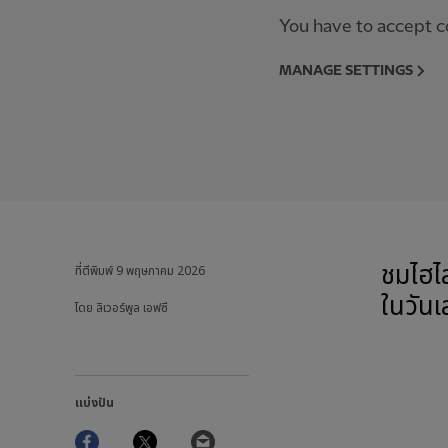
You have to accept co
MANAGE SETTINGS
ชมไฮไล
ที่ตีพิมพ์
9 พฤษภาคม 2026
ในวันเ
โดย ลิเวอร์พูล เอฟซี
แบ่งปัน
Facebook
Twitter
Email