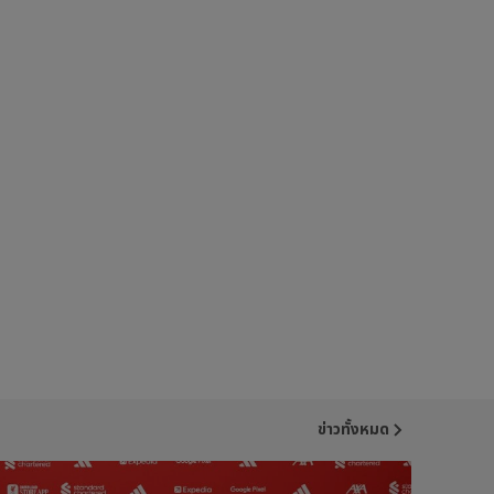
ข่าวทั้งหมด