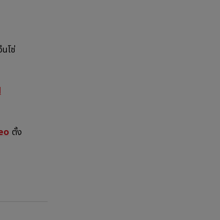
็นโซ่
d
deo
ตั้ง