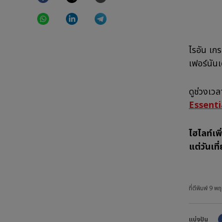
WhatsApp
LinkedIn
Telegram
ไรอัน เกร
เฟอร์นันเ
ดูช่วงเว
Essenti
ไฮไลท์เพ
แต่วันเท
ที่ตีพิมพ์
9 พฤ
แบ่งปัน