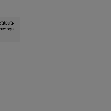
ให้มั่นใจ
าษาอังกฤษ