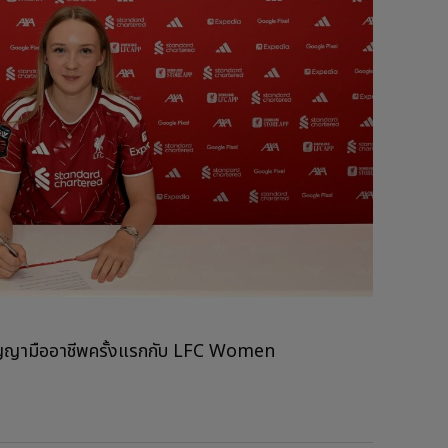
ญญามืออาชีพครั้งแรกกับ LFC Women