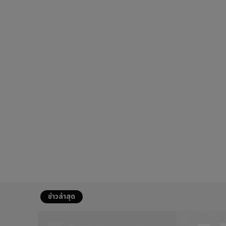
ข่าวล่าสุด