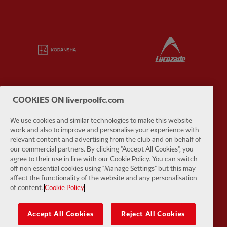
Partner:
Kodansha
Partner:
L
COOKIES ON liverpoolfc.com
Partner:
Orion
Partner:
P
We use cookies and similar technologies to make this website
work and also to improve and personalise your experience with
relevant content and advertising from the club and on behalf of
our commercial partners. By clicking "Accept All Cookies", you
agree to their use in line with our Cookie Policy. You can switch
off non essential cookies using "Manage Settings" but this may
affect the functionality of the website and any personalisation
Partner:
SAS
Partner:
S
of content.
Cookie Policy
Accept All Cookies
Reject All Cookies