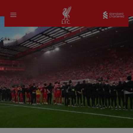
บ้าน
Sta