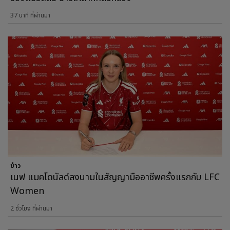
37 นาที ที่ผ่านมา
ข่าว
เนฟ แมคโดนัลด์ลงนามในสัญญามืออาชีพครั้งแรกกับ LFC
Women
2 ชั่วโมง ที่ผ่านมา