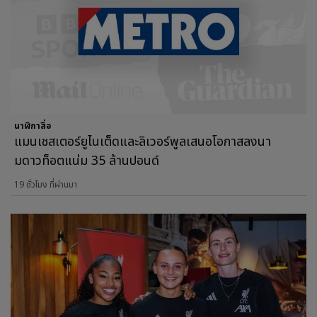
นาฬิกาสื่อ
แมนเชสเตอร์ยูไนเต็ดและลิเวอร์พูลเสนอโอกาสลงนา
มดาวท็อตแน่ม 35 ล้านปอนด์
19 ชั่วโมง ที่ผ่านมา