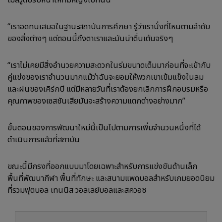
เมลวูดปรับหน้าให้ทีมหญิงไปที่นั่น
“เราอดทนเสมอในฐานะสถาบันการศึกษา รู้ว่าเรานั่งที่ไหนตามลำดับ
ของสิ่งต่างๆ แต่ตอนนี้ถึงตาเราและมันน่าตื่นเต้นจริงๆ
“เราไม่เคยมีสิ่งอำนวยความสะดวกในร่มขนาดเต็มมาก่อนที่จะเข้ากับ
คู่แข่งของเราจำนวนมากแม้ว่าฉันจะยอมให้พวกเขาเข้มแข็งในลม
และฝนของเคิร์กบี แต่มีหลายวันที่เราต้องยกเลิกการฝึกอบรมหรือ
คุณภาพของเซสชันเสียมันจะสร้างความแตกต่างอย่างมาก”
ขั้นตอนของการพัฒนาใหม่นี้เป็นไปตามการเพิ่มจำนวนหนึ่งที่ได้
ดำเนินการแล้วที่สถาบัน
ขณะนี้มีกรงที่ออกแบบมาโดยเฉพาะสำหรับการแข่งขันด้านเล็ก
พื้นที่พัฒนากีฬา พื้นที่ทักษะ และสนามแพดบอลสำหรับเกมยอดนิยม
ที่รวมฟุตบอล เทนนิส วอลเลย์บอลและสควอช