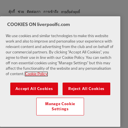
การตั้งค่าคุกกี้
คุ้กกี้
ช่วย
ติดต่อเรา
การเข้าถึง
COOKIES ON liverpoolfc.com
We use cookies and similar technologies to make this website
Facebook
LinkedIn
TikTok
Instagram
Twitter
YouTube
One
work and also to improve and personalise your experience with
relevant content and advertising from the club and on behalf of
our commercial partners. By clicking "Accept All Cookies", you
agree to their use in line with our Cookie Policy. You can switch
off non essential cookies using "Manage Settings" but this may
affect the functionality of the website and any personalisation
of content.
Cookie Policy
Download the official LFC app
Accept All Cookies
Reject All Cookies
Manage Cookie
Settings
© ลิขสิทธิ์ 2024 The Liverpool Football Club and Athletic Grounds
Limited. สงวนลิขสิทธิ์. สถิติการแข่งขันที่จัดทำโดย Opta Sports Data
Limited ทำซ้ำภายใต้ลิขสิทธิ์จาก Football DataCo Limited สงวนลิขสิทธิ์.