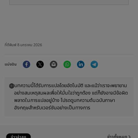
ที่ตีพิมพ์
8 มกราคม 2026
Facebook
Twitter
Email
WhatsApp
LinkedIn
Telegram
แบ่งปัน
บทความนี้ได้รับการแปลโดยอัตโนมัติ และแม้ว่าเราจะพยายาม
อย่างสมเหตุสมผลเพื่อให้มั่นใจว่าถูกต้อง แต่ก็ยังอาจมีข้อผิด
พลาดในการแปลอยู่บ้าง โปรดดูบทความต้นฉบับภาษา
อังกฤษสำหรับเวอร์ชันอย่างเป็นทางการ
ข่าวทั้งหมด
ข่าวล่าสุด