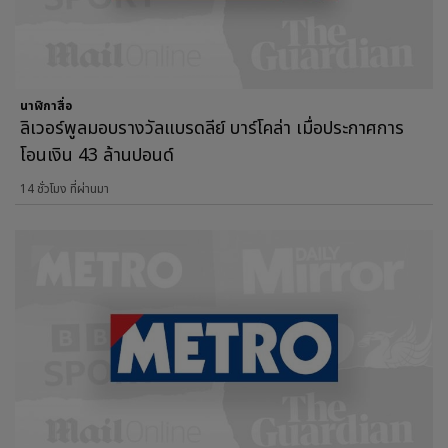
นาฬิกาสื่อ
ลิเวอร์พูลมอบรางวัลแบรดลีย์ บาร์โคล่า เมื่อประกาศการ
โอนเงิน 43 ล้านปอนด์
14 ชั่วโมง ที่ผ่านมา