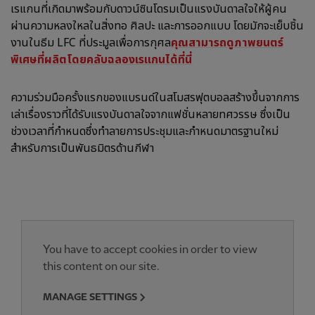
เรแกนที่เกิดมาพร้อมกับดาวน์ซินโดรมเป็นแรงบันดาลใจให้ผู้คน
ผ่านความหลงใหลในสิ่งทอ ศิลปะ และการออกแบบ โดยมักจะเย็บชิ้น
งานในธีม LFC ที่ประมูลเพื่อการกุศล
คุณสามารถดูภาพยนตร์
พิเศษที่ผลิตโดยคลับฉลองเรแกนได้ที่นี่
ความร่วมมือครั้งแรกของแบรนด์ในสโมสรฟุตบอลสร้างขึ้นจากการ
เล่าเรื่องราวที่ได้รับแรงบันดาลใจจากแฟชั่นหลายทศวรรษ ซึ่งเป็น
ช่วงเวลาที่กำหนดซึ่งทำลายการประชุมและกำหนดมาตรฐานใหม่
สำหรับการเป็นพันธมิตรด้านกีฬา
You have to accept cookies in order to view
this content on our site.
MANAGE SETTINGS