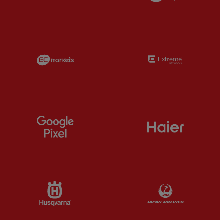
Partner:
EC Markets
Partner:
E
Partner:
Google Pixel
Partner:
H
Partner:
Husqvarna
Partner:
Ja