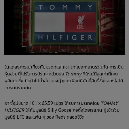
ในแถลงการณ์เกี่ยวกับมรดกและความทะเยอทะยานร่วมกัน การเป็น
หุ้นส่วนนี้ได้รับการประกาศด้วยธง
Tommy
ที่ใหญ่ที่สุดเท่าที่เคย
ผลิตมา ซึ่งเปิดตัวไปทั่วสนามหญ้าแอนฟิลด์ที่ศักดิ์สิทธิ์ซึ่งแสดงโลโก้
แบรนด์ร่วมกัน
ผ้า ซึ่งมีขนาด 101 x 65.59 เมตร ได้รับการบริจาคโดย
TOMMY
HILFIGER
ให้กับมูลนิธิ Silly Goose ก่อตั้งโดยเรแกน ผู้เข้าร่วม
มูลนิธิ LFC และแฟน ๆ ของ Reds ตลอดชีวิต