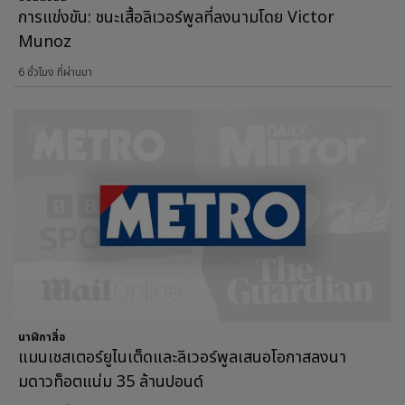
การแข่งขัน: ชนะเสื้อลิเวอร์พูลที่ลงนามโดย Victor
Munoz
6 ชั่วโมง ที่ผ่านมา
นาฬิกาสื่อ
แมนเชสเตอร์ยูไนเต็ดและลิเวอร์พูลเสนอโอกาสลงนา
มดาวท็อตแน่ม 35 ล้านปอนด์