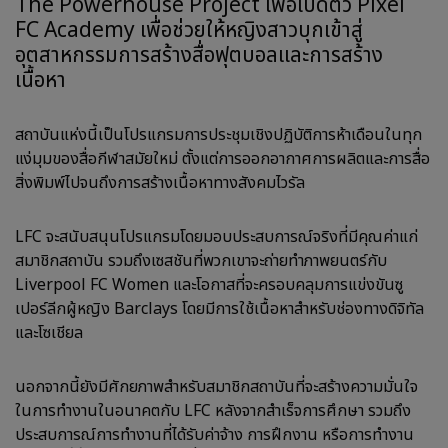
The Powerhouse Project เพื่อเปิดตัว Pixel
FC Academy เพื่อช่วยให้หญิงสาวบุกเข้าสู่
อุตสาหกรรมการสร้างสื่อฟุตบอลและการสร้าง
เนื้อหา
สถาบันแห่งนี้เป็นโปรแกรมการประชุมเชิงปฏิบัติการห้าเดือนในทุก
แง่มุมของสื่อกีฬาสมัยใหม่ ตั้งแต่การออกอากาศการผลิตและการสื่อ
สิ่งพิมพ์ไปจนถึงการสร้างเนื้อหาทางสังคมไวรัล
LFC จะสนับสนุนโปรแกรมโดยมอบประสบการณ์จริงที่มีคุณค่าแก่
สมาชิกสถาบัน รวมถึงเซสชันที่พวกเขาจะถ่ายทำภาพยนตร์กับ
Liverpool FC Women และโอกาสที่จะครอบคลุมการแข่งขันซู
เปอร์ลีกผู้หญิง Barclays โดยมีการใช้เนื้อหาสำหรับช่องทางดิจิทัล
และโซเชียล
นอกจากนี้ยังมีศักยภาพสำหรับสมาชิกสถาบันที่จะสร้างความมั่นใจ
ในการทำงานในอนาคตกับ LFC หลังจากสำเร็จการศึกษา รวมถึง
ประสบการณ์การทำงานที่ได้รับค่าจ้าง การฝึกงาน หรือการทำงาน