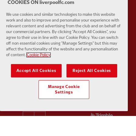
COOKIES ON liverpoolfc.com
We use cookies and similar technologies to make this website
work and also to improve and personalise your experience with
relevant content and advertising from the club and on behalf of
Partner:
Orion
Partner:
P
our commercial partners. By clicking "Accept All Cookies", you
agree to their use in line with our Cookie Policy. You can switch
off non essential cookies using "Manage Settings" but this may
affect the functionality of the website and any personalisation
of content.
Cookie Policy
Partner:
SAS
Partner:
S
Accept All Cookies
Reject All Cookies
Manage Cookie
Settings
Partner:
Tommy Hilfiger
Partner:
T