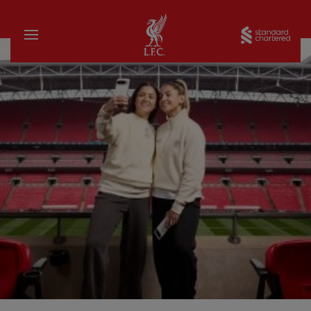
บ้าน
Sta