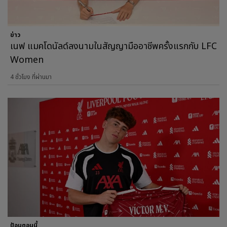
ข่าว
เนฟ แมคโดนัลด์ลงนามในสัญญามืออาชีพครั้งแรกกับ LFC
Women
4 ชั่วโมง ที่ผ่านมา
ป้อนตอนนี้