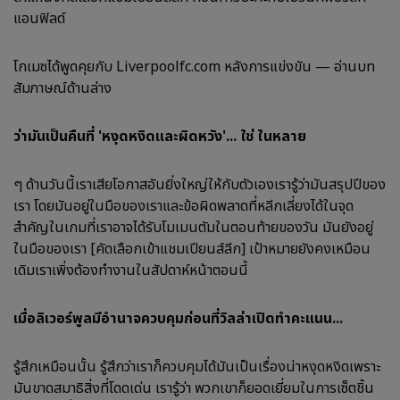
แอนฟิลด์
โกเมซได้พูดคุยกับ Liverpoolfc.com หลังการแข่งขัน — อ่านบท
สัมภาษณ์ด้านล่าง
ว่ามันเป็นคืนที่ 'หงุดหงิดและผิดหวัง'... ใช่ ในหลาย
ๆ ด้านวันนี้เราเสียโอกาสอันยิ่งใหญ่ให้กับตัวเองเรารู้ว่ามันสรุปปีของ
เรา โดยมันอยู่ในมือของเราและข้อผิดพลาดที่หลีกเลี่ยงได้ในจุด
สำคัญในเกมที่เราอาจได้รับโมเมนตัมในตอนท้ายของวัน มันยังอยู่
ในมือของเรา [คัดเลือกเข้าแชมเปียนส์ลีก] เป้าหมายยังคงเหมือน
เดิมเราเพิ่งต้องทำงานในสัปดาห์หน้าตอนนี้
เมื่อลิเวอร์พูลมีอำนาจควบคุมก่อนที่วิลล่าเปิดทำคะแนน...
รู้สึกเหมือนนั้น รู้สึกว่าเราก็ควบคุมได้มันเป็นเรื่องน่าหงุดหงิดเพราะ
มันขาดสมาธิสิ่งที่โดดเด่น เรารู้ว่า พวกเขาก็ยอดเยี่ยมในการเซ็ตชิ้น