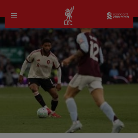
บ้าน
Sta