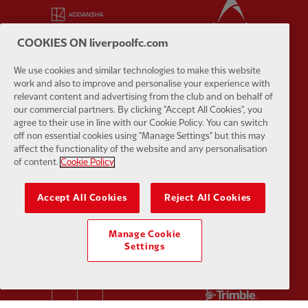
Partner:
Kodansha
Partner:
L
COOKIES ON liverpoolfc.com
We use cookies and similar technologies to make this website
work and also to improve and personalise your experience with
Partner:
Orion
Partner:
P
relevant content and advertising from the club and on behalf of
our commercial partners. By clicking "Accept All Cookies", you
agree to their use in line with our Cookie Policy. You can switch
off non essential cookies using "Manage Settings" but this may
affect the functionality of the website and any personalisation
of content.
Cookie Policy
Partner:
SAS
Partner:
S
Accept All Cookies
Reject All Cookies
Manage Cookie
Settings
Partner:
Tommy Hilfiger
Partner:
T