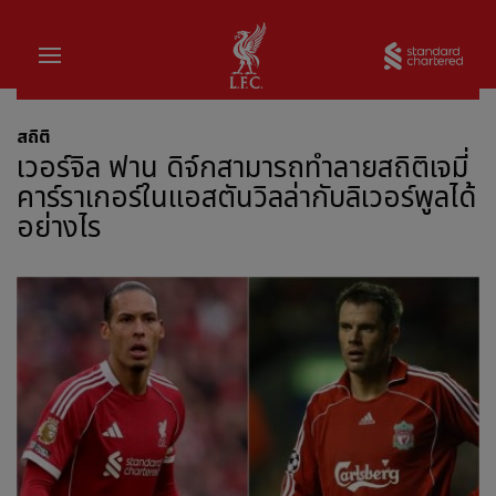
บ้าน
Sta
สถิติ
เวอร์จิล ฟาน ดิจ์กสามารถทำลายสถิติเจมี่
คาร์ราเกอร์ในแอสตันวิลล่ากับลิเวอร์พูลได้
อย่างไร