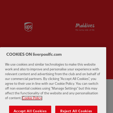
Partner:
UPS
Partner:
Vi
COOKIES ON liverpoolfc.com
Partner:
Wasabi
We use cookies and similar technologies to make this website
work and also to improve and personalise your experience with
relevant content and advertising from the club and on behalf of
our commercial partners. By clicking "Accept All Cookies", you
agree to their use in line with our Cookie Policy. You can switch
off non essential cookies using "Manage Settings" but this may
นโยบายความเป็นส่วนตัว
ข้อกำหนดและเงื่อนไข
ต่อต้านการเป็นทาส
affect the functionality of the website and any personalisation
of content.
Cookie Policy
การตั้งค่าคุกกี้
คุ้กกี้
ช่วย
ติดต่อเรา
การเข้าถึง
Accept All Cookies
Reject All Cookies