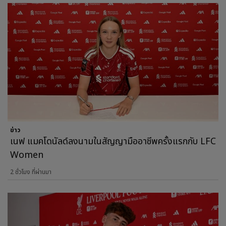
ข่าว
เนฟ แมคโดนัลด์ลงนามในสัญญามืออาชีพครั้งแรกกับ LFC
Women
2 ชั่วโมง ที่ผ่านมา