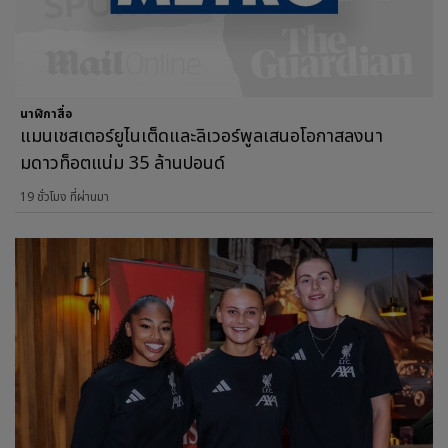
นาฬิกาสื่อ
แมนเชสเตอร์ยูไนเต็ดและลิเวอร์พูลเสนอโอกาสลงนา
มดาวท็อตแน่ม 35 ล้านปอนด์
19 ชั่วโมง ที่ผ่านมา