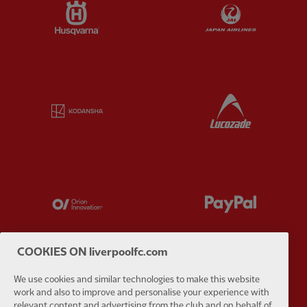
Partner:
Husqvarna
Partner:
Ja
Partner:
Kodansha
Partner:
L
Partner:
Orion
Partner:
P
COOKIES ON liverpoolfc.com
We use cookies and similar technologies to make this website
Partner:
SAS
Partner:
S
work and also to improve and personalise your experience with
relevant content and advertising from the club and on behalf of