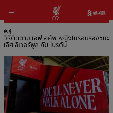
บ้าน
Sta
จับคู่
วิธีติดตาม เอฟเอคัพ หญิงในรอบรองชนะ
เลิศ ลิเวอร์พูล กับ ไบรตัน