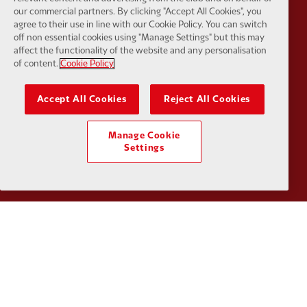
our commercial partners. By clicking "Accept All Cookies", you
agree to their use in line with our Cookie Policy. You can switch
off non essential cookies using "Manage Settings" but this may
affect the functionality of the website and any personalisation
of content.
Cookie Policy
Partner:
Tommy Hilfiger
Partner:
T
Accept All Cookies
Reject All Cookies
Manage Cookie
Settings
Partner:
UPS
Partner:
Vi
Partner:
Wasabi