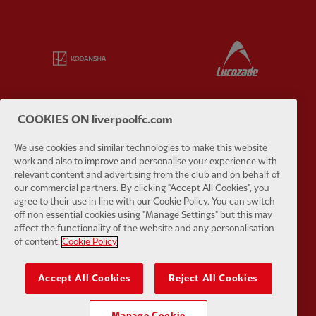
Partner:
Kodansha
Partner:
L
COOKIES ON liverpoolfc.com
Partner:
Orion
Partner:
P
We use cookies and similar technologies to make this website
work and also to improve and personalise your experience with
relevant content and advertising from the club and on behalf of
our commercial partners. By clicking "Accept All Cookies", you
agree to their use in line with our Cookie Policy. You can switch
off non essential cookies using "Manage Settings" but this may
affect the functionality of the website and any personalisation
Partner:
SAS
Partner:
S
of content.
Cookie Policy
Accept All Cookies
Reject All Cookies