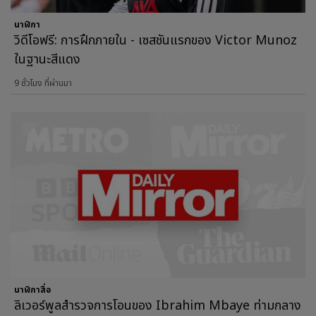
นาฬิกา
วิดีโอฟรี: การฝึกภายใน - เซสชันแรกของ Victor Munoz
ในฐานะสีแดง
9 ชั่วโมง ที่ผ่านมา
นาฬิกาสื่อ
ลิเวอร์พูลสำรวจการโอนของ Ibrahim Mbaye ท่ามกลาง