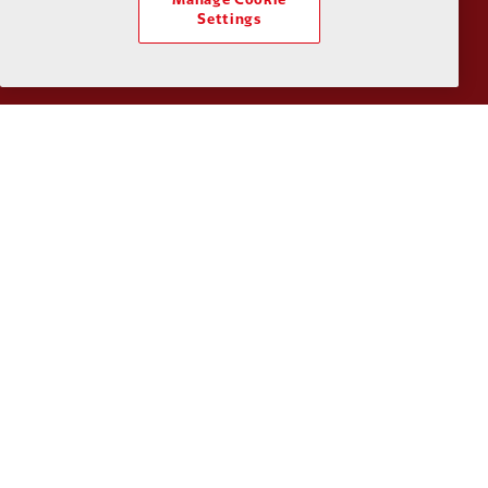
Manage Cookie
Settings
Partner:
Tommy Hilfiger
Partner:
T
Partner:
UPS
Partner:
Vi
Partner:
Wasabi
นโยบายความเป็นส่วนตัว
ข้อกำหนดและเงื่อนไข
ต่อต้านการเป็นทาส