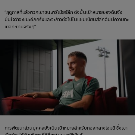
“ฤดูกาลที่แล้วพวกเขาชนะพรีเมียร์ลีก ดังนั้นเป้าหมายของฉันจึง
มั่นใจว่าจะชนะอีกครั้งและจะก้าวต่อไปในแชมเปียนส์ลีกฉันมีความทะ
เยอทะยานจริงๆ”
การพัฒนาส่วนบุคคลยังเป็นเป้าหมายสำหรับกองกลางโจมตี ซึ่งเขา