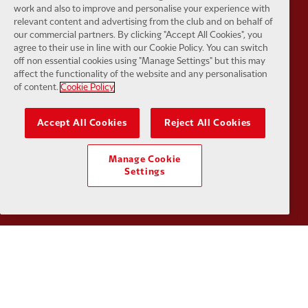
work and also to improve and personalise your experience with
relevant content and advertising from the club and on behalf of
our commercial partners. By clicking "Accept All Cookies", you
agree to their use in line with our Cookie Policy. You can switch
Partner:
Tommy Hilfiger
Partner:
T
off non essential cookies using "Manage Settings" but this may
affect the functionality of the website and any personalisation
of content.
Cookie Policy
Accept All Cookies
Reject All Cookies
Partner:
UPS
Partner:
Vi
Manage Cookie
Settings
Partner:
Wasabi