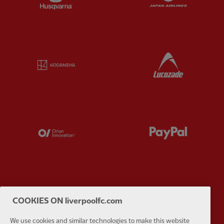
Partner:
Kodansha
Partner:
L
Partner:
Orion
Partner:
P
Partner:
SAS
Partner:
S
COOKIES ON liverpoolfc.com
We use cookies and similar technologies to make this website