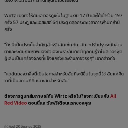
เชื่อว่าจะได้รับบริการที่ดีที่สุดในเมอร์ซีย์ไซด์
Wirtz เปิดตัวให้กับเลเวอร์คูเซ่นในฐานะวัย 17 ปี และได้เข้าร่วม 197
ครั้ง 57 ประตู และแอสซิสต์ 64 ประตู ตลอดระยะเวลาการพำนักห้าปี
ครึ่ง
“ใช่ นี่เป็นประเด็นสำคัญสำหรับฉันเช่นกัน: ฉันจะปรับปรุงระดับส่วน
ตัวและระดับกายภาพของตัวเองเพราะฉันคิดว่าทุกคนรู้ว่าในลิเวอร์พูล
ผู้เล่นเป็นเครื่องจักรที่แข็งแกร่งและร่างกายจริงๆ” เขากล่าวต่อ
“แต่ฉันมองว่าสิ่งนี้เป็นโอกาสสำหรับฉันที่จะดีขึ้นในจุดนี้ใช่ ฉันแค่คิด
ว่านี่เป็นสถานที่ที่เหมาะสมสำหรับฉัน”
ต้องการดูบทสัมภาษณ์กับ Wirtz หรือไม่?ลงทะเบียนกับ
All
Red Video
ตอนนี้และรับฟรีเดือนแรกของคุณ
ที่ตีพิมพ์
20 มิถุนายน 2025