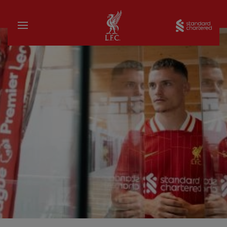
บ้าน
Sta