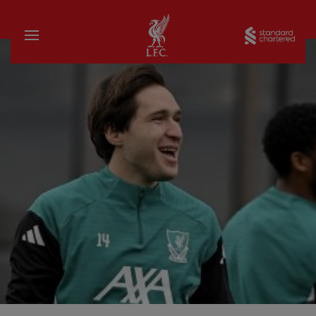
บ้าน
Sta