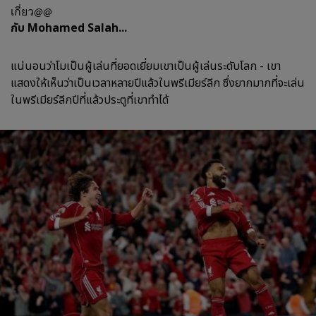
เกี่ยว@@
กับ Mohamed Salah...
แน่นอนว่าโมเป็นผู้เล่นที่ยอดเยี่ยมเขาเป็นผู้เล่นระดับโลก - เขา
แสดงให้เห็นว่าเป็นเวลาหลายปีแล้วในพรีเมียร์ลีก ซึ่งยากมากที่จะเล่น
ในพรีเมียร์ลีกปีที่แล้วประตูที่เขาทำได้