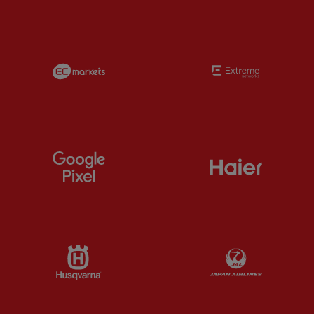
Partner:
EC Markets
Partner:
E
Partner:
Google Pixel
Partner:
H
Partner:
Husqvarna
Partner:
Ja