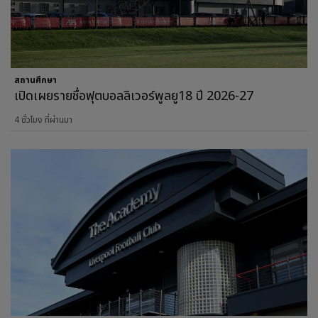
สถานศึกษา
เปิดเผยรายชื่อฟุตบอลลิเวอร์พูลยู18 ปี 2026-27
4 ชั่วโมง ที่ผ่านมา