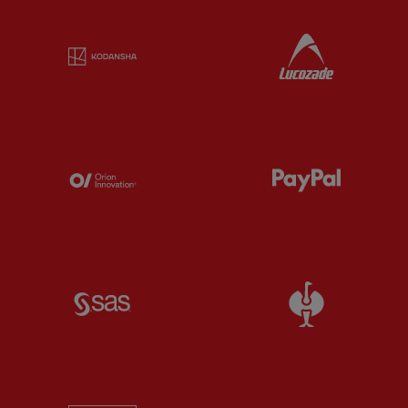
Partner:
Kodansha
Partner:
L
Partner:
Orion
Partner:
P
Partner:
SAS
Partner:
S