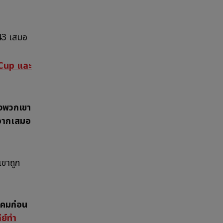
243 เสมอ
 Cup และ
องพวกเขา
งจากเสมอ
เขาถูก
ราคมก่อน
ีย์ทำ