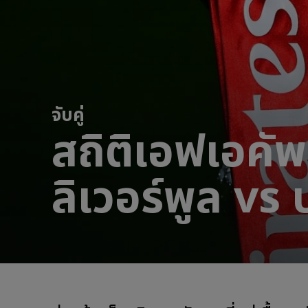
จับคู่
สถิติเอฟเอคัพ:
ลิเวอร์พูล vs 