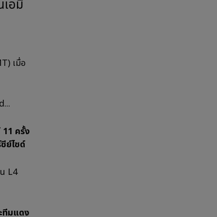
T) เมื่อ
...
 11 ครั้ง
ีย์ไซด์
ใน L4
นะทีมแดง