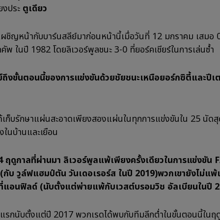
ยงประ
ตูเดียว
ผชิญหน้ากับบาร์นสลีย์มาก่อนหน้านี้เมื่อวันที่ 12 มกราคม เสมอ 
กคัพ ในปี 1982 โดยลิเวอร์พูลชนะ 3-0 ที่ยอร์คเชียร์ในการเล่นซ้ำ
ย์ถึงขั้นตอนนี้ของการแข่งขันด้วยชัยชนะเหนือยอร์กซิตี้และปีเ
้เก็บรักษาแผ่นสะอาดเพียงสองแผ่นในทุกการแข่งขันใน 25 นัดส
้งในบ้านและเยือน
4 ฤดูกาลที่ผ่านมา ลิเวอร์พูลแพ้เพียงครั้งเดียวในการแข่งขัน
 (กับ วูล์ฟแฮมป์ตัน วันเดอเรอร์ส ในปี 2019)พวกเขายังไม่แพ้
ยที่แอนฟิลด์ (นับตั้งแต่พ่ายแพ้กับเวสต์บรอมวิช อัลเบียนในปี 
ั้งแรกนับตั้งแต่ปี 2017 พวกเรดได้พบกับทีมลีกต่ำในขั้นตอนนี้ในฤดู