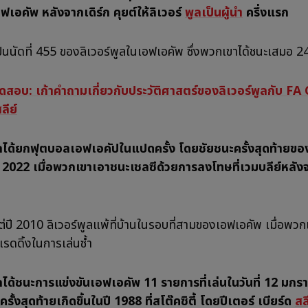
ฟเอคัพ หลังจากเดิร์ก คุยต์ให้ลิเวอร์
พูลเป็นผู้นำ
ครึ่งแรก
เป็นนัดที่ 455 ของลิเวอร์พูลในเอฟเอคัพ ซึ่งพวกเขาได้ชนะเสมอ 
สอบ: เก้าคำถามเกี่ยวกับประวัติศาสตร์ของลิเวอร์พูลกับ FA
ลีย์
ูลได้ยกฟุตบอลเอฟเอคัปในแปดครั้ง โดยชัยชนะครั้งสุดท้ายข
 2022 เมื่อพวกเขาเอาชนะเชลซีด้วยการลงโทษที่เวมบลีย์หลั
งแต่ปี 2010 ลิเวอร์พูลแพ้ที่บ้านในรอบที่สามของเอฟเอคัพ เมื่อพวก
รดดิ้งในการเล่นซ้ำ
ูลได้ชนะการแข่งขันเอฟเอคัพ 11 รายการที่เล่นในวันที่ 12 มก
่งครั้งสุดท้ายเกิดขึ้นในปี 1988 ที่สโต๊คซิตี้ โดยปีเตอร์ เบียร์ด
สล