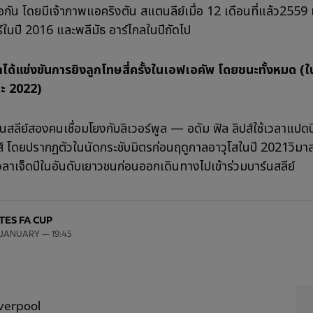
กัน โดยมีเจ้าภาพแอคริงตัน สแตนลีย์เมื่อ 12 เดือนที่แล้ว2559 
ร์ในปี 2016 และพลีมัธ อาร์ไกลในปีถัดไป
ูลได้แข่งขันการยิงลูกโทษสี่ครั้งในเอฟเอคัพ โดยชนะทั้งหมด (ใ
ะ 2022)
ร์นสลีย์สองคนเชื่อมโยงกับลิเวอร์พูล — อดัม ฟิล
ลิปส์ใช้เวลาแปด
ส์ โดยปรากฏตัวในนัดกระชับมิตรก่อนฤดูกาลอาวุโสในปี 2021วิมา
เวลาเจ็ดปีในอันดับเยาวชนก่อนออกเดินทางไปเข้าร่วมบาร์นสลีย์
TES FA CUP
 JANUARY — 19:45
verpool