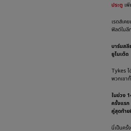
ประตู
เพี
เรดส์เคยเ
ฟิลด์ในลี
บาร์นสลี
ยูไนเต็ด
Tykes ได
พวกเขาทั
ในช่วง 1
ครั้งแรก
คู่สุดท้า
นี่เป็นคร