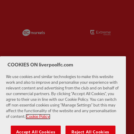
Partner:
EC Markets
Partner:
E
COOKIES ON liverpoolfc.com
Partner:
Google Pixel
Partner:
H
We use cookies and similar technologies to make this website
work and also to improve and personalise your experience with
relevant content and advertising from the club and on behalf of
our commercial partners. By clicking "Accept All Cookies", you
agree to their use in line with our Cookie Policy. You can switch
off non essential cookies using "Manage Settings" but this may
Partner:
Husqvarna
Partner:
Ja
affect the functionality of the website and any personalisation
of content.
Cookie Policy
Accept All Cookies
Reject All Cookies