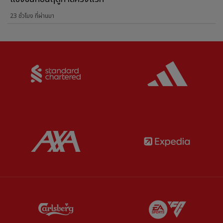
23 ชั่วโมง ที่ผ่านมา
Partner:
Standard Chartered
Partner:
Partner:
AXA
Partner:
Partner:
Carlsberg
Partner:
E