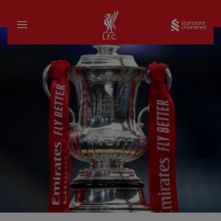
บ้าน
Sta