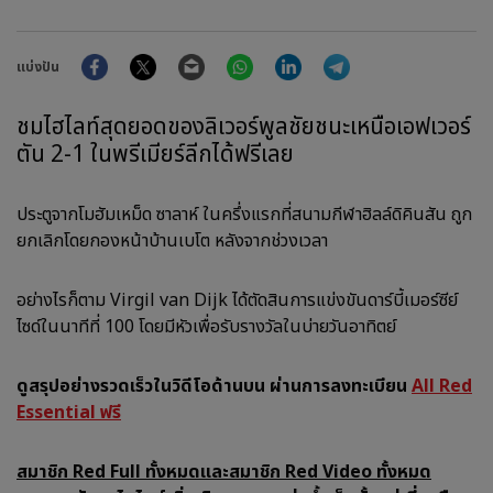
Facebook
Twitter
Email
WhatsApp
LinkedIn
Telegram
แบ่งปัน
ชมไฮไลท์สุดยอดของลิเวอร์พูลชัยชนะเหนือเอฟเวอร์
ตัน 2-1 ในพรีเมียร์ลีกได้ฟรีเลย
ประตูจากโมฮัมเหม็ด ซาลาห์ ในครึ่งแรกที่สนามกีฬาฮิลล์ดิคินสัน ถูก
ยกเลิกโดยกองหน้าบ้านเบโต หลังจากช่วงเวลา
อย่างไรก็ตาม Virgil van Dijk ได้ตัดสินการแข่งขันดาร์บี้เมอร์ซีย์
ไซด์ในนาทีที่ 100 โดยมีหัวเพื่อรับรางวัลในบ่ายวันอาทิตย์
ดูสรุปอย่างรวดเร็วในวิดีโอด้านบน
ผ่านการลงทะเบียน
All Red
Essential ฟรี
สมาชิก Red Full ทั้งหมดและสมาชิก Red Video ทั้งหมด