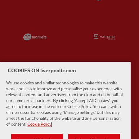
Partner:
EC Markets
Partner:
E
COOKIES ON liverpoolfc.com
Partner:
Google Pixel
Partner:
H
We use cookies and similar technologies to make this website
work and also to improve and personalise your experience with
relevant content and advertising from the club and on behalf of
our commercial partners. By clicking "Accept All Cookies", you
agree to their use in line with our Cookie Policy. You can switch
off non essential cookies using "Manage Settings" but this may
Partner:
Husqvarna
Partner:
Ja
affect the functionality of the website and any personalisation
of content.
Cookie Policy