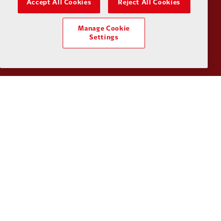
Accept All Cookies
Reject All Cookies
Manage Cookie
Partner:
Kodansha
Partner:
L
Settings
Partner:
Orion
Partner:
P
Partner:
SAS
Partner:
S