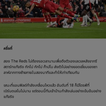
ครึ่งที่
สอง The Reds ไม่ต้องรอเวลานานเพื่อดึงตัวเองเลเวลหลังจากรี
สตาร์ทแท้จริง กักโป กักโป ก๊าปโบ ส่งตัวไปอย่างยอดเยี่ยมของซา
ลาห์จากทางซ้ายภายในสองนาทีและทำให้เท่าเทียมกัน
ขณะที่แอนฟิลด์กำลังเคลื่อนไหวแล้ว อันดับที่ 18 ก็มีไดรฟ์ที่
เบิร์นดเลโนไม่นาน แต่ตอนนี้ทีมเจ้าบ้านกำลังเล่นอย่างเข้มข้นอย่าง
แท้จริง