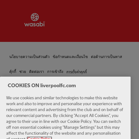
Partner:
Wasabi
นโยบายความเป็นส่วนตัว
ข้อกำหนดและเงื่อนไข
ต่อต้านการเป็นทาส
การตั้งค่าคุกกี้
คุ้กกี้
ช่วย
ติดต่อเรา
การเข้าถึง
COOKIES ON liverpoolfc.com
We use cookies and similar technologies to make this website
Facebook
LinkedIn
TikTok
Instagram
Twitter
YouTube
One
work and also to improve and personalise your experience with
relevant content and advertising from the club and on behalf of
our commercial partners. By clicking "Accept All Cookies", you
agree to their use in line with our Cookie Policy. You can switch
off non essential cookies using "Manage Settings" but this may
affect the functionality of the website and any personalisation