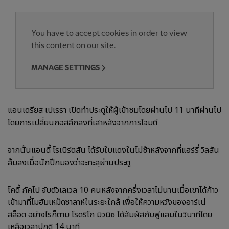
You have to accept cookies in order to view
this content on our site.
MANAGE SETTINGS
แอนเดรียส เปเรรา เปิดทำประตูให้ผู้เข้าชมโดยผ่านไป 11 นาทีผ่านไป
โดยการเปลี่ยนกอสลึกลงที่เสาหลังจากการโจมตี
จากนั้นแอนดี้ โรเบิร์ตสัน ได้รับใบแดงในไม่ช้าหลังจากที่แฮร์รี่ วิลสัน
ล้มลงเมื่อนักปีกมองว่าจะทะลุผ่านประตู
โคดี้ กัคโป จับตัวเลเวล 10 คนหลังจากครึ่งเวลาไม่นานเมื่อเขาได้ก้าว
เข้ามาที่โมฮัมเหม็ดซาลาห์ในระยะใกล้ เพื่อให้ความหวังของอาร์เน่
สล็อต อย่างไรก็ตาม โรดริโก มิวนิซ ได้สัมผัสกับฟูแลมในวินาทีโดย
เหลือเวลาปกติ 14 นาที