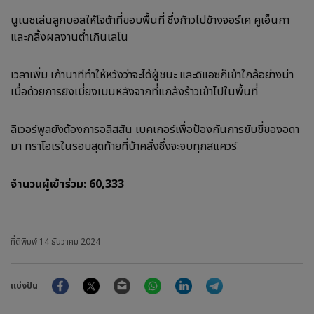
นูเนซเล่นลูกบอลให้โจต้าที่ขอบพื้นที่ ซึ่งก้าวไปข้างจอร์เค คูเอ็นกา
และกลิ้งผลงานต่ำเกินเลโน
เวลาเพิ่ม เก้านาทีทำให้หวังว่าจะได้ผู้ชนะ และดิแอซก็เข้าใกล้อย่างน่า
เบื่อด้วยการยิงเบี่ยงเบนหลังจากที่แกล้งร้าวเข้าไปในพื้นที่
ลิเวอร์พูลยังต้องการอลิสสัน เบคเกอร์เพื่อป้องกันการขับขี่ของอดา
มา ทราโอเรในรอบสุดท้ายที่บ้าคลั่งซึ่งจะจบทุกสแควร์
จำนวนผู้เข้าร่วม: 60,333
ที่ตีพิมพ์
14 ธันวาคม 2024
Facebook
Twitter
Email
WhatsApp
LinkedIn
Telegram
แบ่งปัน