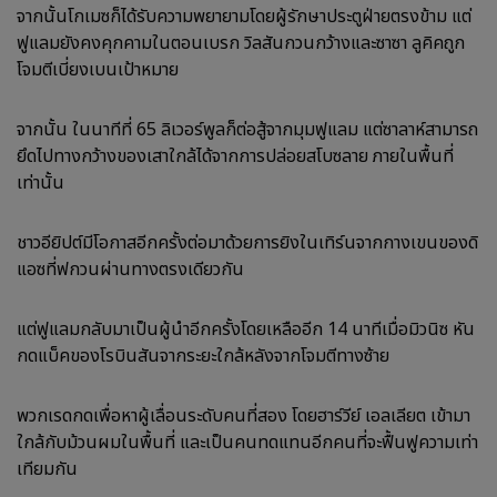
จากนั้นโกเมซก็ได้รับความพยายามโดยผู้รักษาประตูฝ่ายตรงข้าม แต่
ฟูแลมยังคงคุกคามในตอนเบรก วิลสันกวนกว้างและซาซา ลูคิคถูก
โจมตีเบี่ยงเบนเป้าหมาย
จากนั้น ในนาทีที่ 65 ลิเวอร์พูลก็ต่อสู้จากมุมฟูแลม แต่ซาลาห์สามารถ
ยึดไปทางกว้างของเสาใกล้ได้จากการปล่อยสโบซลาย ภายในพื้นที่
เท่านั้น
ชาวอียิปต์มีโอกาสอีกครั้งต่อมาด้วยการยิงในเทิร์นจากกางเขนของดิ
แอซที่ฟกวนผ่านทางตรงเดียวกัน
แต่ฟูแลมกลับมาเป็นผู้นำอีกครั้งโดยเหลืออีก 14 นาทีเมื่อมิวนิซ หัน
กดแบ็คของโรบินสันจากระยะใกล้หลังจากโจมตีทางซ้าย
พวกเรดกดเพื่อหาผู้เลื่อนระดับคนที่สอง โดยฮาร์วีย์ เอลเลียต เข้ามา
ใกล้กับม้วนผมในพื้นที่ และเป็นคนทดแทนอีกคนที่จะฟื้นฟูความเท่า
เทียมกัน