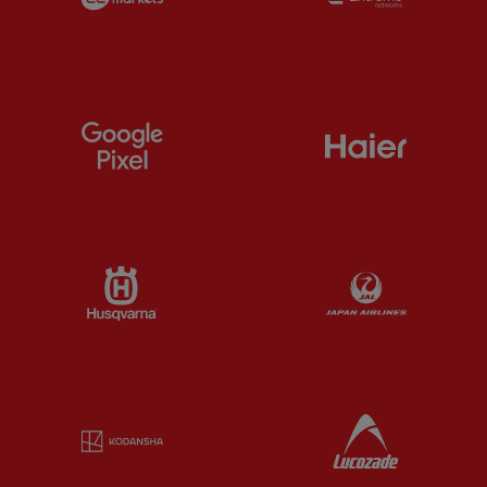
Partner:
Google Pixel
Partner:
H
Partner:
Husqvarna
Partner:
Ja
Partner:
Kodansha
Partner:
L