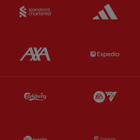
Partner:
Standard Chartered
Partner:
Partner:
AXA
Partner:
Partner:
Carlsberg
Partner:
E
Partner:
EC Markets
Partner:
E