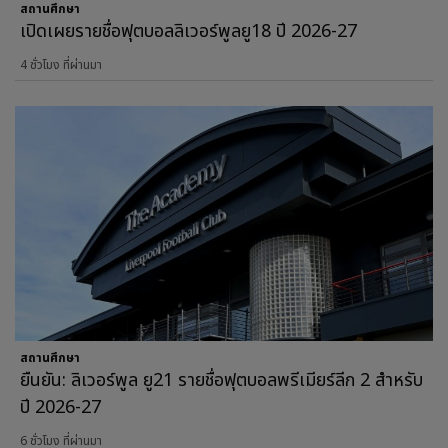
สถานศึกษา
เปิดเผยรายชื่อฟุตบอลลิเวอร์พูลยู18 ปี 2026-27
4 ชั่วโมง ที่ผ่านมา
สถานศึกษา
ยืนยัน: ลิเวอร์พูล ยู21 รายชื่อฟุตบอลพรีเมียร์ลีก 2 สำหรับ
ปี 2026-27
6 ชั่วโมง ที่ผ่านมา