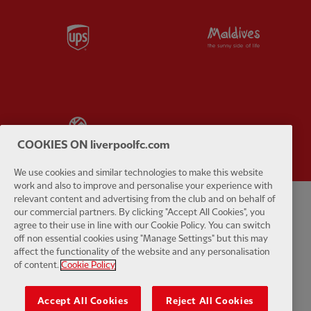
Partner:
UPS
Partner:
Vi
Partner:
Wasabi
COOKIES ON liverpoolfc.com
We use cookies and similar technologies to make this website
work and also to improve and personalise your experience with
relevant content and advertising from the club and on behalf of
our commercial partners. By clicking "Accept All Cookies", you
นโยบายความเป็นส่วนตัว
ข้อกำหนดและเงื่อนไข
ต่อต้านการเป็นทาส
agree to their use in line with our Cookie Policy. You can switch
off non essential cookies using "Manage Settings" but this may
การตั้งค่าคุกกี้
คุ้กกี้
ช่วย
ติดต่อเรา
การเข้าถึง
affect the functionality of the website and any personalisation
of content.
Cookie Policy
Accept All Cookies
Reject All Cookies