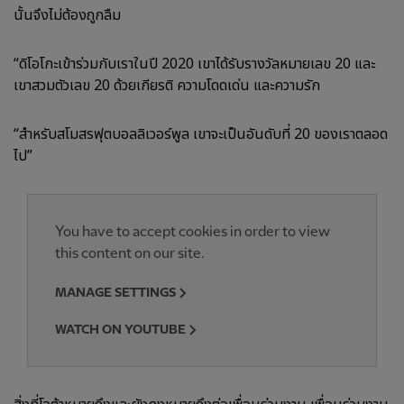
นั้นจึงไม่ต้องถูกลืม
“ดิโอโกะเข้าร่วมกับเราในปี 2020 เขาได้รับรางวัลหมายเลข 20 และ
เขาสวมตัวเลข 20 ด้วยเกียรติ ความโดดเด่น และความรัก
“สำหรับสโมสรฟุตบอลลิเวอร์พูล เขาจะเป็นอันดับที่ 20 ของเราตลอด
ไป”
You have to accept cookies in order to view
this content on our site.
MANAGE SETTINGS
WATCH ON YOUTUBE