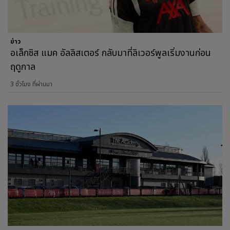
ข่าว
อเล็กซิส แมค อัลลิสเตอร์ กลับมาที่ลิเวอร์พูลเริ่มงานก่อน
ฤดูกาล
3 ชั่วโมง ที่ผ่านมา