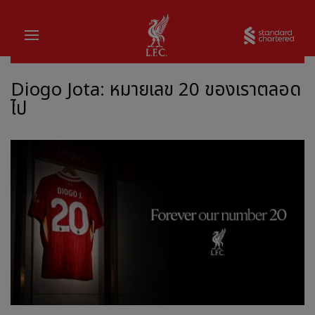
บ้าน
Sta
Diogo Jota: หมายเลข 20 ของเราตลอด
ไป