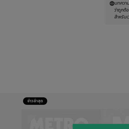
บทความน
ว่าถูกต
สำหรับเ
ข่าวล่าสุด