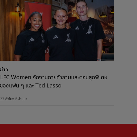
ข่าว
LFC Women จัดงานฉายคำถามและตอบสุดพิเศษ
ของแฟน ๆ และ Ted Lasso
23 ชั่วโมง ที่ผ่านมา