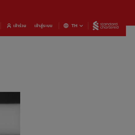
Standar
เข้าร่วม
เข้าสู่ระบบ
TH