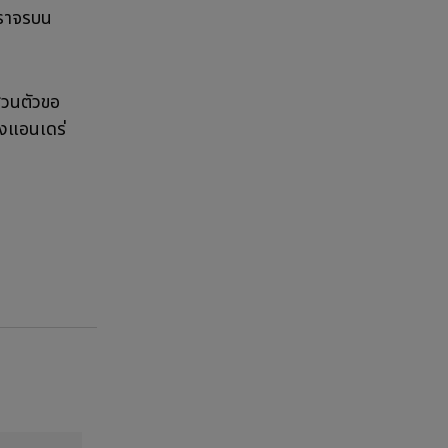
ุจราจรบน
ส่วนตัวขอ
องแอนเดร่