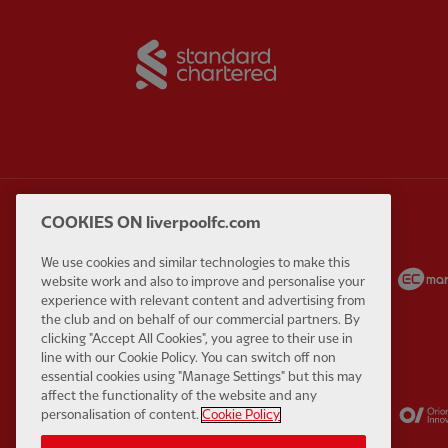
Partner:
Standard Chart
COOKIES ON liverpoolfc.com
Partner:
Carlsberg
Partner:
EA Sports
We use cookies and similar technologies to make this
website work and also to improve and personalise your
experience with relevant content and advertising from
the club and on behalf of our commercial partners. By
clicking "Accept All Cookies", you agree to their use in
line with our Cookie Policy. You can switch off non
essential cookies using "Manage Settings" but this may
affect the functionality of the website and any
Partner:
Kodansha
Partner:
Lucozade
personalisation of content.
Cookie Policy