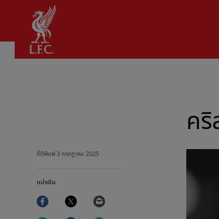
บ้าน
คริ
ที่ตีพิมพ์
3 กรกฎาคม 2025
แบ่งปัน
Facebook
Twitter
Email
WhatsApp
LinkedIn
Telegram