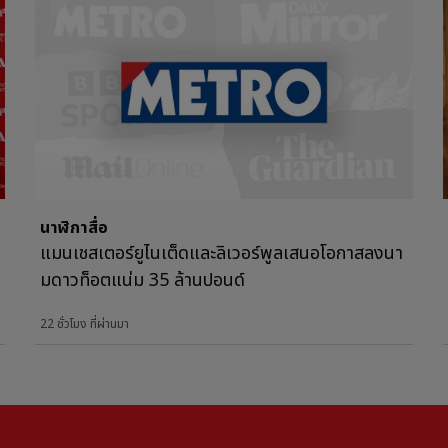
นาฬิกาสื่อ
แมนเชสเตอร์ยูไนเต็ดและลิเวอร์พูลเสนอโอกาสลงนา
มดาวท็อตแน่ม 35 ล้านปอนด์
22 ชั่วโมง ที่ผ่านมา