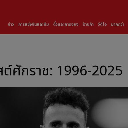
ข่าว
การแข่งขันและทีม
ตั๋วและการจอง
ร้านค้า
วีดีโอ
มากกว่า
สต์ศักราช: 1996-2025