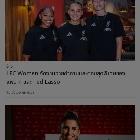
ข่าว
LFC Women จัดงานฉายคำถามและตอบสุดพิเศษของ
แฟน ๆ และ Ted Lasso
15 ชั่วโมง ที่ผ่านมา