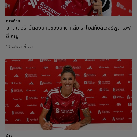
ภาพถ่าย
แกลเลอรี่: วันลงนามของนาตาเลีย ราโมสกับลิเวอร์พูล เอฟ
ซี หญ
18 ชั่วโมง ที่ผ่านมา
ข่าว