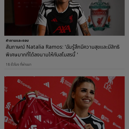
คำถามและตอบ
สัมภาษณ์ Natalia Ramos: 'ฉันรู้สึกมีความสุขและมีสิทธิ
พิเศษมากที่ได้ลงนามให้กับสโมสรนี้ '
18 ชั่วโมง ที่ผ่านมา