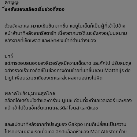
คร@@
ึ่งหลังของสล็อตเริ่มช่วงที่สอง
ด้วยจังหวะและความเข้มข้นมากขึ้น แต่ยูไนเต็ดก็เป็นผู้ที่เข้าไปข้าง
หน้าห้านาทีหลังจากรีสตาร์ท เนื่องจากมาร์ติเนซยังคงอยู่บนสนาม
หลังจากที่เซ็ตเพลส และปะทะยิงเข้าที่ด้านล่างของ
บาร์
แต่การตอบสนองของลิเวอร์พูลมีความเด็ดขาด และกักโป ปรับสมดุล
อย่างรวดเร็วชาวดัตช์ในช่องทางด้านซ้ายที่เขาชื่นชอบ Matthijs de
Ligt เพื่อนร่วมชาติของเขาและส่งผลงานอย่างไม่ผิด
พลาดไปยังมุมบนสุดไกล
สล็อตได้เตรียมโจต้าและดาร์วิน นูเนซ ก่อนที่จะทำเลเวลเลอร์ และกอง
หน้าเข้าไปในแอ็คชั่นแทนเคอร์ติส โจนส์ และดิแอซ
และแปดนาทีหลังจากทำประตูของ Gakpo เกมก็เปลี่ยนเป็นความ
โปรดปรานของเรดเมื่อเดอ ลิกต์บล็อกหัวของ Mac Allister ด้วย