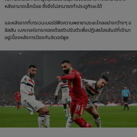
หลังอามาดเล็กน้อย ซึ่งจึงไม่สามารถทำประตูศีรษะได้
และหลังจากที่เกรเวนเบอร์ช์ฟีดความพยายามระยะไกลอย่างกว้างๆ อ
ลิสสัน เบคเกอร์แทรกแซงด้วยตัวปรับตัวเพื่อปฏิเสธโฮจลันด์ที่เข้ามา
อยู่เบื้องหลังการป้องกันลิเวอร์พูล