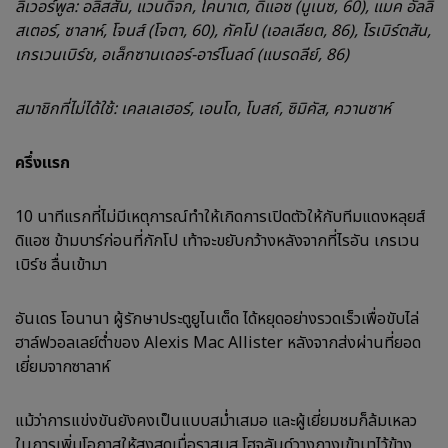
ลิเวอร์พูล: อลิสสัน, แวนดิจก, โคนาเต, ดิแอซ (นูเนซ, 60), แมค อัลลิ
สเตอร์, ซาลาห์, โจนส์ (โจตา, 60), กัคโป (เอลเลียต, 86), โรเบิร์ตสัน,
เกรเวนเบิร์ช, อเล็กซานเดอร์-อาร์โนลด์ (แบรดลีย์, 86)
สมาชิกที่ไม่ได้ใช้: เคลเลเฮอร์, เอนโด, โบสถ์, ซิมิคัส, ควานซาห์
ครึ่งแรก
10 นาทีแรกที่ไม่มีเหตุการณ์ทำให้เกิดการเปิดตัวให้กับทีมแดงหลุยส์
ดิแอซ ข้ามบาร์ก่อนที่กักโป เท้าจะขยับกว้างหลังจากที่ไรอัน เกรเวน
เบิร์ช ลื่นเข้ามา
อันเดร โอนานา ผู้รักษาประตูยูไนเต็ด ได้หยุดอย่างรวดเร็วเพื่อขับไล่
ฮาล์ฟวอลเลย์ต่ำของ Alexis Mac Allister หลังจากส่งผ่านที่ยอด
เยี่ยมจากซาลาห์
แม้ว่าการแข่งขันยังคงเป็นแบบสม่ำเสมอ และผู้เยี่ยมชมก็ล้มเหลว
ในการเพิ่มโอกาสให้สูงสุดเมื่อราสมุส โฮจลันด์วางกางเข้ามาไว้ข้าง