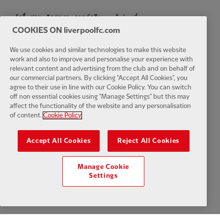
การตั้งค่าคุกกี้
คุ้กกี้
ช่วย
ติดต่อเรา
การเข้าถึง
COOKIES ON liverpoolfc.com
We use cookies and similar technologies to make this website
work and also to improve and personalise your experience with
Facebook
LinkedIn
TikTok
Instagram
Twitter
YouTube
One
relevant content and advertising from the club and on behalf of
our commercial partners. By clicking "Accept All Cookies", you
agree to their use in line with our Cookie Policy. You can switch
off non essential cookies using "Manage Settings" but this may
affect the functionality of the website and any personalisation
of content.
Cookie Policy
Download the official LFC app
Accept All Cookies
Reject All Cookies
Manage Cookie
Settings
© ลิขสิทธิ์ 2024 The Liverpool Football Club and Athletic Grounds
Limited. สงวนลิขสิทธิ์. สถิติการแข่งขันที่จัดทำโดย Opta Sports Data
Limited ทำซ้ำภายใต้ลิขสิทธิ์จาก Football DataCo Limited สงวนลิขสิทธิ์.