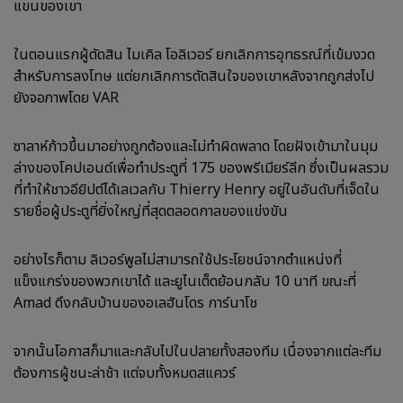
แขนของเขา
ในตอนแรกผู้ตัดสิน ไมเคิล โอลิเวอร์ ยกเลิกการอุทธรณ์ที่เข้มงวด
สำหรับการลงโทษ แต่ยกเลิกการตัดสินใจของเขาหลังจากถูกส่งไป
ยังจอภาพโดย VAR
ซาลาห์ก้าวขึ้นมาอย่างถูกต้องและไม่ทำผิดพลาด โดยฝังเข้ามาในมุม
ล่างของโคปเอนด์เพื่อทำประตูที่ 175 ของพรีเมียร์ลีก ซึ่งเป็นผลรวม
ที่ทำให้ชาวอียิปต์ได้เลเวลกับ Thierry Henry อยู่ในอันดับที่เจ็ดใน
รายชื่อผู้ประตูที่ยิ่งใหญ่ที่สุดตลอดกาลของแข่งขัน
อย่างไรก็ตาม ลิเวอร์พูลไม่สามารถใช้ประโยชน์จากตำแหน่งที่
แข็งแกร่งของพวกเขาได้ และยูไนเต็ดย้อนกลับ 10 นาที ขณะที่
Amad ดึงกลับบ้านของอเลฮันโดร การ์นาโช
จากนั้นโอกาสก็มาและกลับไปในปลายทั้งสองทีม เนื่องจากแต่ละทีม
ต้องการผู้ชนะล่าช้า แต่จบทั้งหมดสแควร์