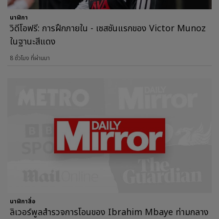
นาฬิกา
วิดีโอฟรี: การฝึกภายใน - เซสชันแรกของ Victor Munoz
ในฐานะสีแดง
8 ชั่วโมง ที่ผ่านมา
นาฬิกาสื่อ
ลิเวอร์พูลสำรวจการโอนของ Ibrahim Mbaye ท่ามกลาง