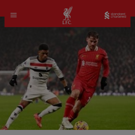
บ้าน
Sta