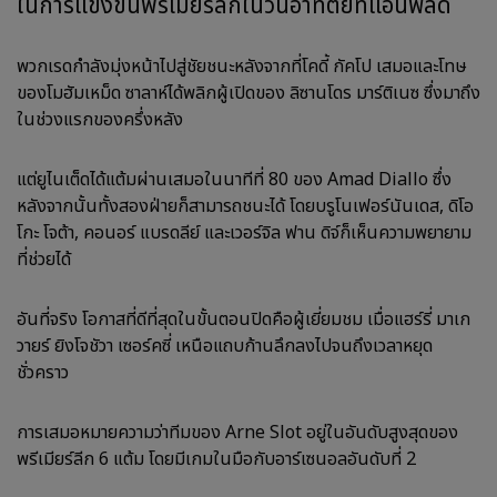
ในการแข่งขันพรีเมียร์ลีกในวันอาทิตย์ที่แอนฟิลด์
พวกเรดกำลังมุ่งหน้าไปสู่ชัยชนะหลังจากที่โคดี้ กัคโป เสมอและโทษ
ของโมฮัมเหม็ด ซาลาห์ได้พลิกผู้เปิดของ ลิซานโดร มาร์ติเนซ ซึ่งมาถึง
ในช่วงแรกของครึ่งหลัง
แต่ยูไนเต็ดได้แต้มผ่านเสมอในนาทีที่ 80 ของ Amad Diallo ซึ่ง
หลังจากนั้นทั้งสองฝ่ายก็สามารถชนะได้ โดยบรูโนเฟอร์นันเดส, ดิโอ
โกะ โจต้า, คอนอร์ แบรดลีย์ และเวอร์จิล ฟาน ดิจ์ก็เห็นความพยายาม
ที่ช่วยได้
อันที่จริง โอกาสที่ดีที่สุดในขั้นตอนปิดคือผู้เยี่ยมชม เมื่อแฮร์รี่ มาเก
วายร์ ยิงโจชัวา เซอร์คซี่ เหนือแถบก้านลึกลงไปจนถึงเวลาหยุด
ชั่วคราว
การเสมอหมายความว่าทีมของ Arne Slot อยู่ในอันดับสูงสุดของ
พรีเมียร์ลีก 6 แต้ม โดยมีเกมในมือกับอาร์เซนอลอันดับที่ 2