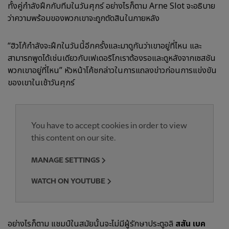
ทั้งคู่กำลังฝึกกับทีมในวันศุกร์ อย่างไรก็ตาม Arne Slot จะอธิบาย
ว่าความพร้อมของพวกเขาจะถูกตัดสินในภายหลัง
“ฮิวโก้กำลังจะฝึกในวันนี้อีกครั้งและมาดูกันว่าเขาอยู่ที่ไหน และ
สามารถพูดได้เช่นเดียวกับเฟเดอริโกเราต้องรอและดูหลังจากเซสชัน
พวกเขาอยู่ที่ไหน” หัวหน้าโค้ชกล่าวในการแถลงข่าวก่อนการแข่งขัน
ของเขาในเช้าวันศุกร์
You have to accept cookies in order to view
this content on our site.
MANAGE SETTINGS
WATCH ON YOUTUBE
อย่างไรก็ตาม แชมป์ในสมัยนั้นจะไม่มีผู้รักษาประตูอลิ
สสัน เบค