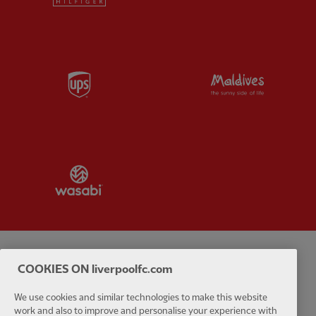
Partner:
UPS
Partner:
Vi
Partner:
Wasabi
นโยบายความเป็นส่วนตัว
ข้อกำหนดและเงื่อนไข
ต่อต้านการเป็นทาส
COOKIES ON liverpoolfc.com
การตั้งค่าคุกกี้
We use cookies and similar technologies to make this website
คุ้กกี้
ช่วย
ติดต่อเรา
การเข้าถึง
work and also to improve and personalise your experience with