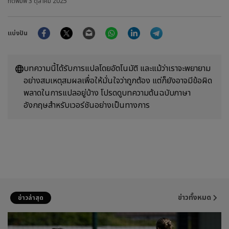
ที่ตีพิมพ์
3 ตุลาคม 2025
Facebook
Twitter
Email
WhatsApp
LinkedIn
Telegram
แบ่งปัน
บทความนี้ได้รับการแปลโดยอัตโนมัติ และแม้ว่าเราจะพยายาม
อย่างสมเหตุสมผลเพื่อให้มั่นใจว่าถูกต้อง แต่ก็ยังอาจมีข้อผิด
พลาดในการแปลอยู่บ้าง โปรดดูบทความต้นฉบับภาษา
อังกฤษสำหรับเวอร์ชันอย่างเป็นทางการ
ข่าวทั้งหมด
ข่าวล่าสุด