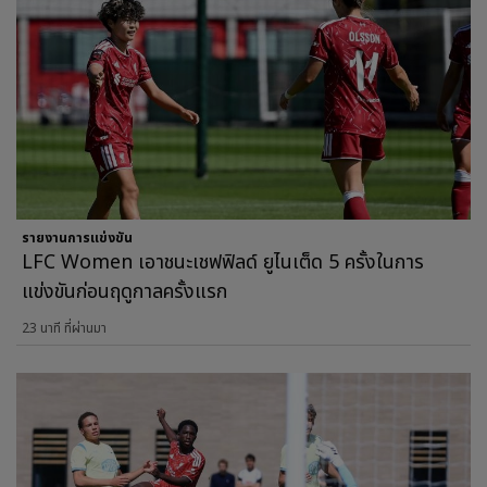
รายงานการแข่งขัน
LFC Women เอาชนะเชฟฟิลด์ ยูไนเต็ด 5 ครั้งในการ
แข่งขันก่อนฤดูกาลครั้งแรก
23 นาที ที่ผ่านมา