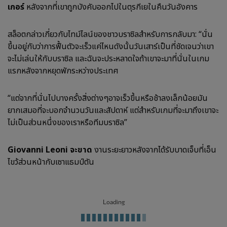
เกอร์
หลังจากที่เขาถูกบังคับออกไปในตุรกีเยในคืนวันอังคาร
สล็อตกล่าวเกี่ยวกับไทม์ไลน์ของชาวบราซิลสำหรับการกลับมา: “นั่น
ขึ้นอยู่กับว่าการฟื้นตัวจะเร็วแค่ไหนดังนั้นวันเสาร์เป็นที่ชัดเจนว่าเขา
จะไม่เล่นให้กับบราซิล และฉันจะประหลาดใจถ้าเขาจะมาที่นั่นในเกม
แรกหลังจากหยุดพักระหว่างประเทศ
“แต่จากที่นั่นไปบางครั้งสิ่งต่างๆอาจเร็วขึ้นหรือช้าลงเล็กน้อยมัน
ยากเสมอที่จะบอกจำนวนวันและสัปดาห์ แต่สำหรับเกมที่จะมาถึงเขาจะ
ไม่เป็นส่วนหนึ่งของเราหรือทีมบราซิล”
Giovanni Leoni จะขาด
งานระยะยาวหลังจากได้รับบาดเจ็บที่เอ็น
ไขว้ส่วนหน้ากับเซาแธมป์ตัน
Loading