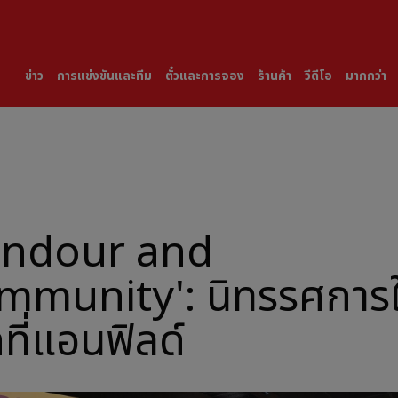
ข่าว
การแข่งขันและทีม
ตั๋วและการจอง
ร้านค้า
วีดีโอ
มากกว่า
andour and
mmunity': นิทรรศการใ
ดที่แอนฟิลด์