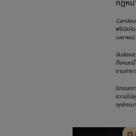
กฎหมา
Candou
ฟรีเปิดใน
เมษายน) ต
มันส่องสว
ทั้งหมดน
งานสาธา
นิทรรศการ
ความไม่ย
ทุกข์ทรมา