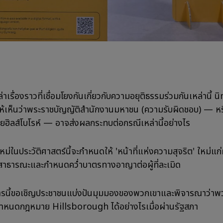
่าเรื่องราวที่เชื่อมโยงกันเกี่ยวกับความอยุติธรรมร่วมกันเหล่านี้ 
นให้เห็นว่าพระราชบัญญัติสำนักงานมหาชน (ความรับผิดชอบ) — หรื
ยฮิลส์โบโรห์ — อาจส่งผลกระทบต่อกรณีเหล่านี้อย่างไร
่ในประวัติศาสตร์นี้จะกำหนดให้ 'หน้าที่แห่งความสุจริต' ใหม่แก่ผ
าธารณะและกำหนดคว่ำบาตรทางอาญาต่อผู้ที่ละเมิด
ารนี้ขอเชิญประชาชนแบ่งปันมุมมองของพวกเขาและพิจารณาว่าพ
หนดกฎหมาย Hillsborough ได้อย่างไรเมื่อผ่านรัฐสภา