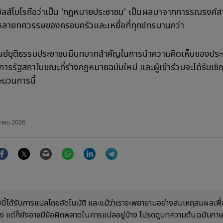
ลส์โบโรถือว่าเป็น 'กฎหมายประชาชน' เป็นผลมาจากการรณรงค์
หลายทศวรรษของครอบครัวและเหยื่อที่ทุกข์ทรมานกว่า
ศูนย์ยุติธรรมประชาชนมีบทบาทสำคัญในการนำความคิดเห็นของประ
การรัฐสภาในขณะที่ร่างกฎหมายฉบับใหม่ และผู้เข้าร่วมจะได้รับเชิญ
ะบวนการนี้
ษายน 2026
Facebook
Twitter
Email
WhatsApp
LinkedIn
Telegram
ี้ได้รับการแปลโดยอัตโนมัติ และแม้ว่าเราจะพยายามอย่างสมเหตุสมผลเพื่อ
้อง แต่ก็ยังอาจมีข้อผิดพลาดในการแปลอยู่บ้าง โปรดดูบทความต้นฉบับภ