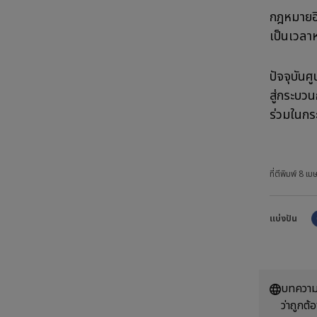
กฎหมายฮิ
เป็นเวลา
ปัจจุบัน
สู่กระบวน
ร่วมในกร
ที่ตีพิมพ์
8 เม
แบ่งปัน
บทความน
ว่าถูกต