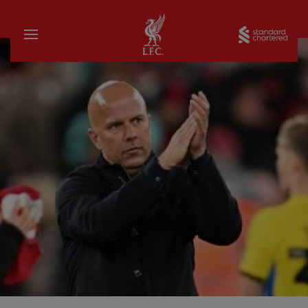
บ้าน
Sta