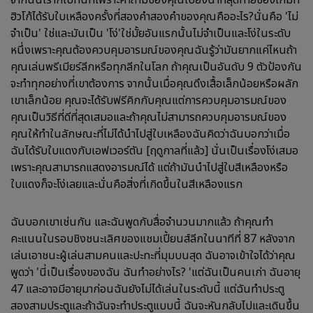
จากนั้นเราก็ไปทันทีเพราะคำถามของคุณไปยังนาทีสุดท้ายของเกมที่
ฮิวโก้ได้รับใบเหลืองครั้งที่สองคำสองคำของคุณคืออะไร?นั่นคือ 'ไม่
จำเป็น' ใช่และมันเป็น 'โง่'ใช่มั้ยอันแรกนั้นไม่จำเป็นและโง่ในระดับ
หนึ่งเพราะคุณต้องควบคุมอารมณ์ของคุณฉันรู้ว่ามันยากแค่ไหนถ้า
คุณเล่นพรีเมียร์ลีกหรือทุกลีกในโลก ถ้าคุณเป็นอันดับ 9 ตัวป้องกัน
จะทำทุกอย่างที่เขาต้องการ จากนั้นเมื่อคุณดึงเสื้อเล็กน้อยหรือผลัก
เขาเล็กน้อย คุณจะได้รับฟรีคิกกับคุณแต่การควบคุมอารมณ์ของ
คุณเป็นวิธีที่ดีที่สุดเสมอและถ้าคุณไม่สามารถควบคุมอารมณ์ของ
คุณให้ทำในลักษณะที่ไม่ได้นำไปสู่ใบเหลืองฉันคิดว่าฉันบอกว่าเมื่อ
ฉันได้รับใบแดงกับเอฟเวอร์ตัน [ฤดูกาลที่แล้ว] นั่นเป็นเรื่องโง่เสมอ
เพราะคุณสามารถแสดงอารมณ์ได้ แต่ถ้ามันนำไปสู่ใบสีเหลืองหรือ
ใบแดงก็จะโง่เลยและนั่นคือสิ่งที่เกิดขึ้นในสีเหลืองแรก
ฉันบอกเขาเช่นกัน และฉันพูดกับสื่อจำนวนมากแล้ว ถ้าคุณทำ
คะแนนในรอบชิงชนะเลิศของแชมเปี้ยนส์ลีกในนาทีที่ 87 หลังจาก
เล่นเอาชนะผู้เล่นสามคนและปะทะที่มุมบนสุด ฉันอาจเข้าใจได้ว่าคุณ
พูดว่า 'นี่เป็นเรื่องของฉัน ฉันทำอย่างไร? 'แต่ฉันเป็นคนเก่า ฉันอายุ
47 และอาจมีอายุมาก่อนฉันยังไม่ได้เล่นในระดับนี้ แต่ฉันทำประตู
สองสามประตูและถ้าฉันจะทำประตูแบบนี้ ฉันจะหันกลับไปและเดินขึ้น