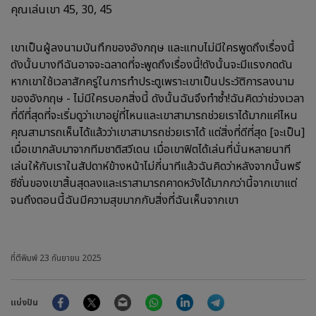
คุณเล่นเขา 45, 30, 45
เขาเป็นผู้ลงนามบันทึกของอังกฤษ และแทบไม่มีใครพูดถึงเรื่องนี้
ดังนั้นบางทีฉันอาจจะฉลาดที่จะพูดถึงเรื่องนี้!ดังนั้นจะมีแรงกดดัน
หากเขาใช้เวลาสักครู่ในการทำประตูเพราะเขาเป็นประวัติการลงนาม
ของอังกฤษ - ไม่มีใครบอกสิ่งนี้ ดังนั้นฉันจึงทำซ้ำ!ฉันคิดว่าช่วงเวลา
ที่ดีที่สุดที่จะเริ่มดูว่าเขาอยู่ที่ไหนและเขาสามารถช่วยเราได้มากแค่ไหน
คุณสามารถเห็นได้แล้วว่าเขาสามารถช่วยเราได้ แต่สิ่งที่ดีที่สุด [จะเป็น]
เมื่อเขากลับมาจากทีมชาติสวีเดน เมื่อเขาฟิตได้เล่นที่นั่นหลายนาที
เล่นให้กับเราในสัปดาห์ข้างหน้าไม่กี่นาทีแล้วฉันคิดว่าหลังจากนั้นพรี
ซีซั่นของเขาสิ้นสุดลงและเราสามารถคาดหวังได้มากกว่านี้จากเขาแต่
จนถึงตอนนี้ฉันมีความสุขมากกับสิ่งที่ฉันเห็นจากเขา
ที่ตีพิมพ์
23 กันยายน 2025
Facebook
Twitter
Email
WhatsApp
LinkedIn
Telegram
แบ่งปัน