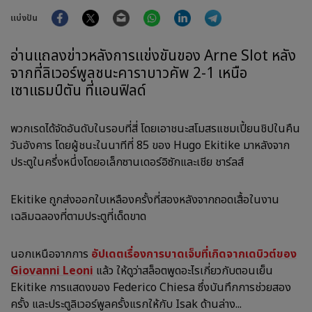
Facebook
Twitter
Email
WhatsApp
LinkedIn
Telegram
แบ่งปัน
อ่านแถลงข่าวหลังการแข่งขันของ Arne Slot หลัง
จากที่ลิเวอร์พูลชนะคาราบาวคัพ 2-1 เหนือ
เซาแธมป์ตัน ที่แอนฟิลด์
พวกเรดได้จัดอันดับในรอบที่สี่ โดยเอาชนะสโมสรแชมเปี้ยนชิปในคืน
วันอังคาร โดยผู้ชนะในนาทีที่ 85 ของ Hugo Ekitike มาหลังจาก
ประตูในครึ่งหนึ่งโดยอเล็กซานเดอร์อิซักและเชีย ชาร์ลส์
Ekitike ถูกส่งออกใบเหลืองครั้งที่สองหลังจากถอดเสื้อในงาน
เฉลิมฉลองที่ตามประตูที่เด็ดขาด
นอกเหนือจากการ
อัปเดตเรื่องการบาดเจ็บที่เกิดจากเดบิวต์ของ
Giovanni Leoni
แล้ว ให้ดูว่าสล็อตพูดอะไรเกี่ยวกับตอนเย็น
Ekitike การแสดงของ Federico Chiesa ซึ่งบันทึกการช่วยสอง
ครั้ง และประตูลิเวอร์พูลครั้งแรกให้กับ Isak ด้านล่าง...