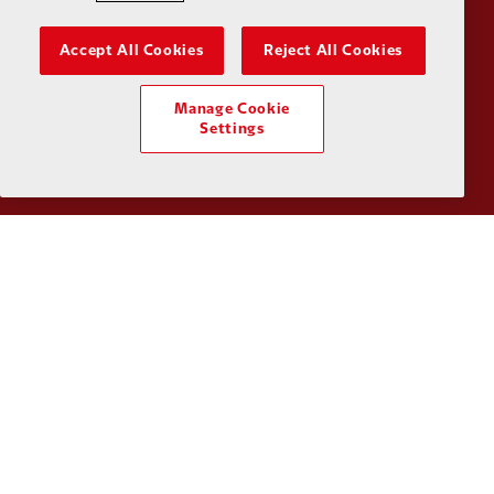
Accept All Cookies
Reject All Cookies
Manage Cookie
Partner:
Kodansha
Partner:
L
Settings
Partner:
Orion
Partner:
P
Partner:
SAS
Partner:
S