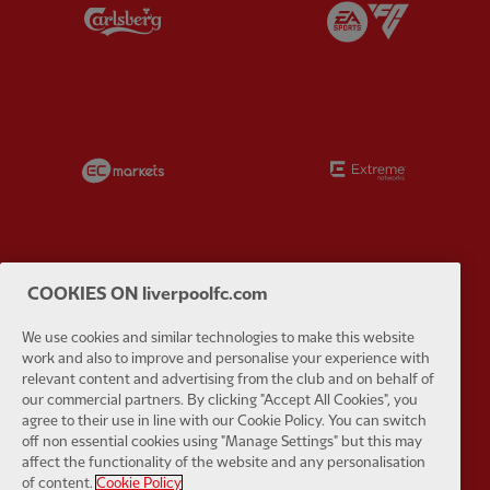
Partner:
Carlsberg
Partner:
E
Partner:
EC Markets
Partner:
E
COOKIES ON liverpoolfc.com
Partner:
Google Pixel
Partner:
H
We use cookies and similar technologies to make this website
work and also to improve and personalise your experience with
relevant content and advertising from the club and on behalf of
our commercial partners. By clicking "Accept All Cookies", you
agree to their use in line with our Cookie Policy. You can switch
off non essential cookies using "Manage Settings" but this may
Partner:
Husqvarna
Partner:
Ja
affect the functionality of the website and any personalisation
of content.
Cookie Policy