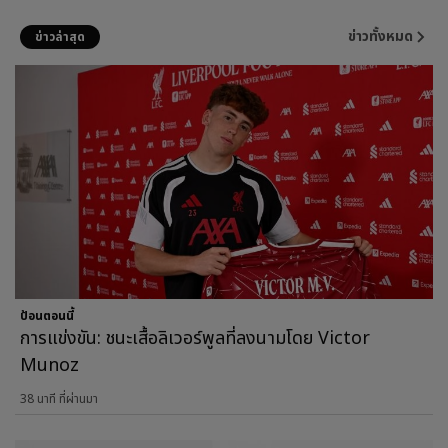
ข่าวทั้งหมด
ข่าวล่าสุด
ป้อนตอนนี้
การแข่งขัน: ชนะเสื้อลิเวอร์พูลที่ลงนามโดย Victor
Munoz
38 นาที ที่ผ่านมา