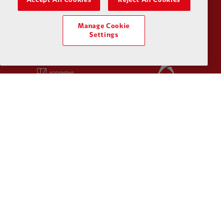
Manage Cookie
Settings
Partner:
Kodansha
Partner:
L
Partner:
Orion
Partner:
P
Partner:
SAS
Partner:
S