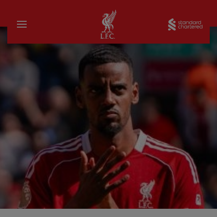
บ้าน
Sta