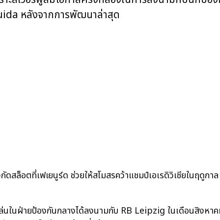
ida หลังจากการพัฒนาล่าสุด
สล็อตที่เฟเยนูร์ด ช่วยให้สโมสรคว้าแชมป์เอเรดิวิเซียในฤดูกา
ล่นในฝ่ายป้องกันกลางได้ลงนามกับ RB Leipzig ในเดือนสิงหาคม 