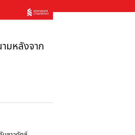
งนามหลังจาก
กันชาวดัตช์