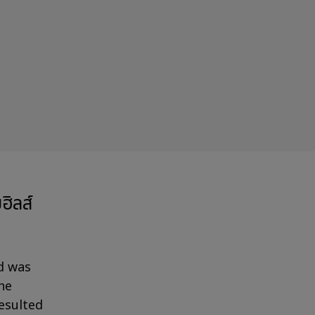
ิลส์
d was
he
esulted