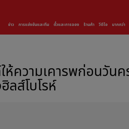
ข่าว
การแข่งขันและทีม
ตั๋วและการจอง
ร้านค้า
วีดีโอ
มากกว่า
์ให้ความเคารพก่อนวัน
ฮิลส์โบโรห์