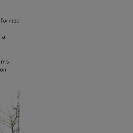
s formed
 a
um’s
 on