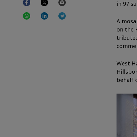
in 97 su
WhatsApp
LinkedIn
Telegram
A mosai
on the 
tribute
commem
West Ha
Hillsbo
behalf o