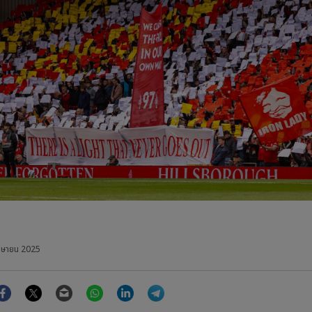
มษายน 2025
Facebook
Twitter
Email
WhatsApp
LinkedIn
Telegram