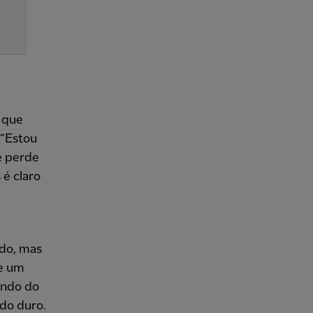
 que
 “Estou
ê perde
 é claro
ado, mas
e um
indo do
ndo duro.