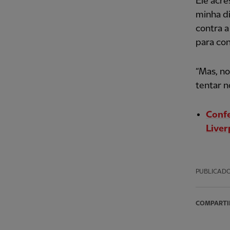
Ele acre
minha d
contra 
para con
“Mas, no
tentar 
Confe
Liver
PUBLICAD
COMPARTI