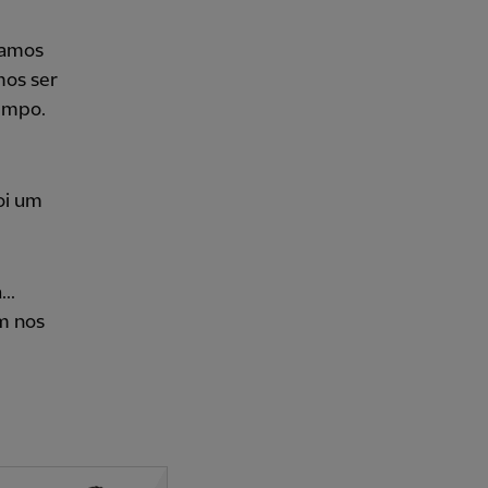
íamos
mos ser
tempo.
oi um
..
m nos