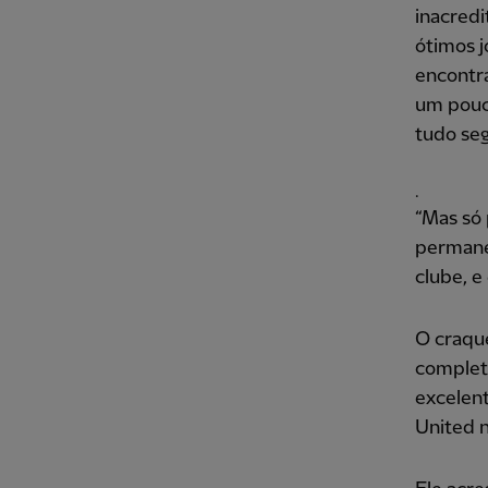
inacredi
ótimos 
encontr
um pouc
tudo se
.
“Mas só 
permane
clube, e
O craqu
completo
excelent
United n