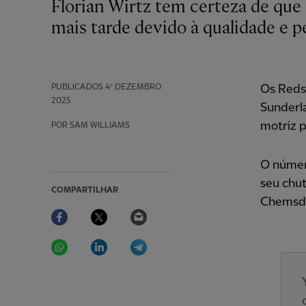
Florian Wirtz tem certeza de que o Liverpool entrará em ação mais cedo ou
mais tarde devido à qualidade e 
PUBLICADOS
4º DEZEMBRO
Os Reds
2025
Sunderla
motriz p
POR SAM WILLIAMS
O númer
seu chut
COMPARTILHAR
Chemsdin
Facebook
Twitter
Email
WhatsApp
LinkedIn
Telegram