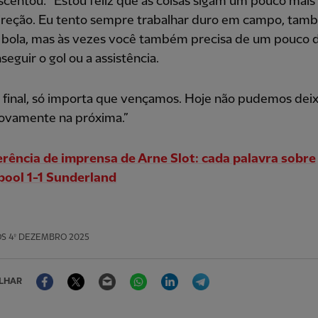
scentou: “Estou feliz que as coisas sigam um pouco mais
ireção. Eu tento sempre trabalhar duro em campo, tam
a bola, mas às vezes você também precisa de um pouco d
seguir o gol ou a assistência.
 final, só importa que vençamos. Hoje não pudemos dei
novamente na próxima.”
rência de imprensa de Arne Slot: cada palavra sobre
pool 1-1 Sunderland
OS
4º DEZEMBRO 2025
Facebook
Twitter
Email
WhatsApp
LinkedIn
Telegram
LHAR