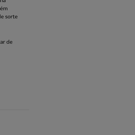
 na
bém
e sorte
xar de