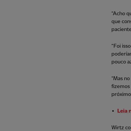
“Acho q
que con
paciente
“Foi iss
poderíam
pouco a
“Mas no 
fizemos
próximos
Leia 
Wirtz c