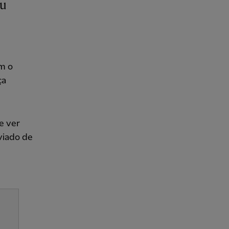
m o
ça
e ver
viado de