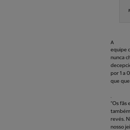
A
equipe 
nunca ch
decepci
por 1 a 
que que
.
“Os fãs 
também 
revés. N
nosso je