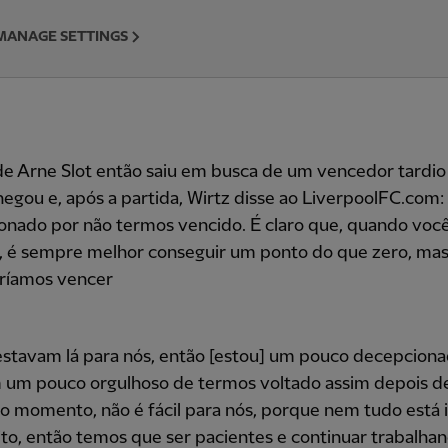
MANAGE SETTINGS
de Arne Slot então saiu em busca de um vencedor tardio
egou e, após a partida, Wirtz disse ao LiverpoolFC.com:
onado por não termos vencido. É claro que, quando voc
0, é sempre melhor conseguir um ponto do que zero, mas
ríamos vencer
estavam lá para nós, então [estou] um pouco decepcion
um pouco orgulhoso de termos voltado assim depois d
o momento, não é fácil para nós, porque nem tudo está 
ito, então temos que ser pacientes e continuar trabalha