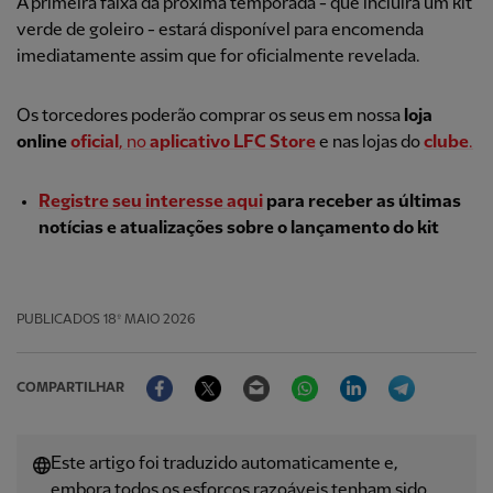
A primeira faixa da próxima temporada - que incluirá um kit
verde de goleiro - estará disponível para encomenda
imediatamente assim que for oficialmente revelada.
Os torcedores poderão comprar os seus em nossa
loja
online
oficial
, no
aplicativo
LFC Store
e nas lojas do
clube
.
Registre seu interesse aqui
para receber as últimas
notícias e atualizações sobre o lançamento do kit
PUBLICADOS
18º MAIO 2026
Facebook
Twitter
Email
WhatsApp
LinkedIn
Telegram
COMPARTILHAR
Este artigo foi traduzido automaticamente e,
embora todos os esforços razoáveis ​​tenham sido