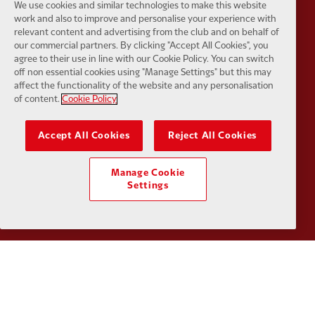
We use cookies and similar technologies to make this website
work and also to improve and personalise your experience with
relevant content and advertising from the club and on behalf of
our commercial partners. By clicking "Accept All Cookies", you
Partner:
Husqvarna
Partner:
Ja
agree to their use in line with our Cookie Policy. You can switch
off non essential cookies using "Manage Settings" but this may
affect the functionality of the website and any personalisation
of content.
Cookie Policy
Accept All Cookies
Reject All Cookies
Partner:
Kodansha
Partner:
L
Manage Cookie
Settings
Partner:
Orion
Partner:
P