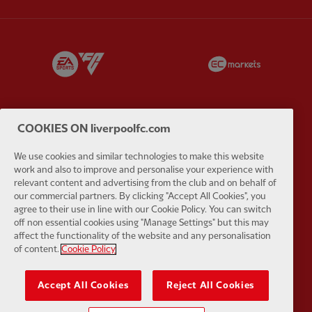
Partner:
EA Sports
Partner:
E
COOKIES ON liverpoolfc.com
Partner:
Extreme
Partner:
G
We use cookies and similar technologies to make this website
work and also to improve and personalise your experience with
relevant content and advertising from the club and on behalf of
our commercial partners. By clicking "Accept All Cookies", you
agree to their use in line with our Cookie Policy. You can switch
off non essential cookies using "Manage Settings" but this may
affect the functionality of the website and any personalisation
Partner:
Haier
Partner:
H
of content.
Cookie Policy
Accept All Cookies
Reject All Cookies