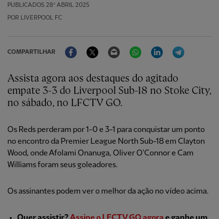
PUBLICADOS
28º ABRIL 2025
POR LIVERPOOL FC
Facebook
Twitter
Email
WhatsApp
LinkedIn
Telegram
COMPARTILHAR
Assista agora aos destaques do agitado
empate 3-3 do Liverpool Sub-18 no Stoke City,
no sábado, no LFCTV GO.
Os Reds perderam por 1-0 e 3-1 para conquistar um ponto
no encontro da Premier League North Sub-18 em Clayton
Wood, onde Afolami Onanuga, Oliver O'Connor e Cam
Williams foram seus goleadores.
Os assinantes podem ver o melhor da ação no vídeo acima.
Quer assistir?
Assine o LFCTV GO agora
e ganhe um