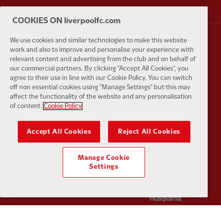
COOKIES ON liverpoolfc.com
We use cookies and similar technologies to make this website
Partner:
EA Sports
Partner:
E
work and also to improve and personalise your experience with
relevant content and advertising from the club and on behalf of
our commercial partners. By clicking "Accept All Cookies", you
agree to their use in line with our Cookie Policy. You can switch
off non essential cookies using "Manage Settings" but this may
affect the functionality of the website and any personalisation
of content.
Cookie Policy
Partner:
Extreme
Partner:
G
Accept All Cookies
Reject All Cookies
Manage Cookie
Settings
Partner:
Haier
Partner:
H